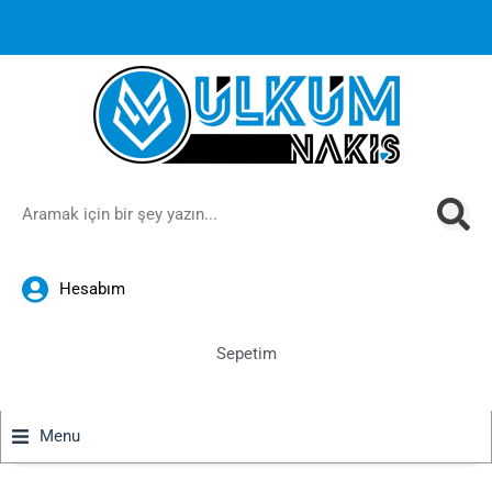
1000 TL ve üzeri siparişlerinizde ücretsiz kargoya ek
%10
İndirim
anında sepette!
Hesabım
Sepetim
Menu