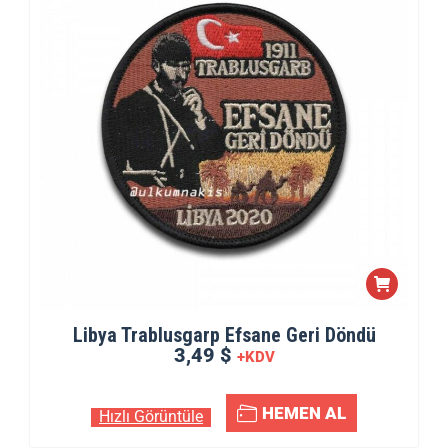
Libya Trablusgarp Efsane Geri Döndü
3,49 $
+KDV
HEMEN AL
Hızlı Görüntüle