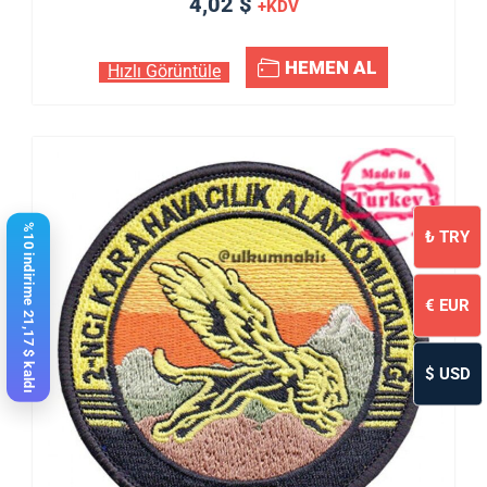
4,02 $
+KDV
HEMEN AL
Hızlı Görüntüle
%10 indirime 21,17 $ kaldı
₺
TRY
€
EUR
$
USD