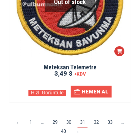
Out of stock
Meteksan Telemetre
3,49 $
+KDV
HEMEN AL
Hızlı Görüntüle
←
1
…
29
30
31
32
33
…
43
→