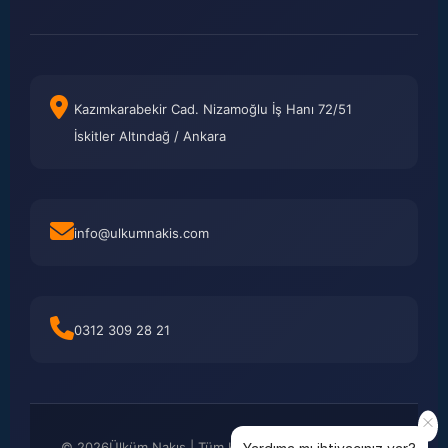
Kazımkarabekir Cad. Nizamoğlu İş Hanı 72/51
İskitler Altındağ / Ankara
info@ulkumnakis.com
0312 309 28 21
©
2026
Ülküm Nakış | Tüm Hakları Saklıdır. Kredi kartı