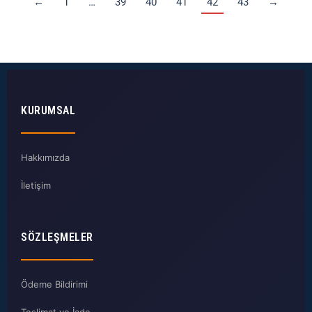
←
1
…
39
40
41
42
43
→
KURUMSAL
Hakkımızda
İletişim
SÖZLEŞMELER
Ödeme Bildirimi