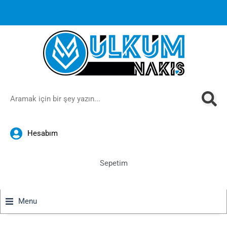
1000 TL ve üzeri siparişlerinizde ücretsiz kargoya ek
%10
İndirim
anında sepette!
Hesabım
Sepetim
Menu