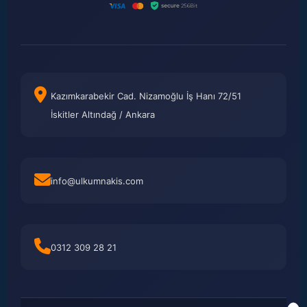
Kazımkarabekir Cad. Nizamoğlu İş Hanı 72/51
İskitler Altındağ / Ankara
info@ulkumnakis.com
0312 309 28 21