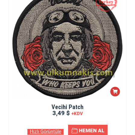
Vecihi Patch
3,49 $
+KDV
HEMEN AL
Hızlı Görüntüle