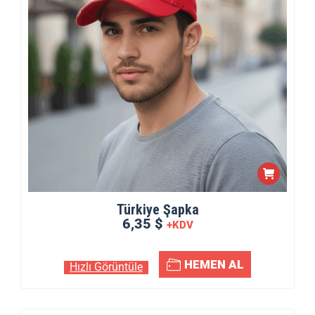
Türkiye Şapka
6,35 $
+KDV
HEMEN AL
Hızlı Görüntüle