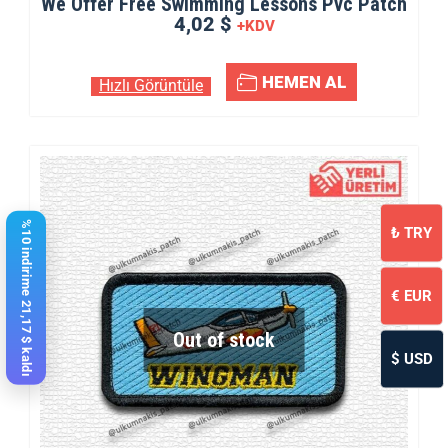
We Offer Free Swimming Lessons Pvc Patch
4,02 $
+KDV
HEMEN AL
Hızlı Görüntüle
%10 indirime 21,17 $ kaldı
₺
TRY
€
EUR
Out of stock
$
USD