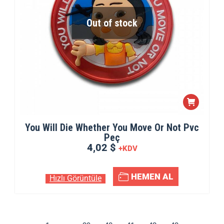
Out of stock
You Will Die Whether You Move Or Not Pvc
Peç
4,02 $
+KDV
HEMEN AL
Hızlı Görüntüle