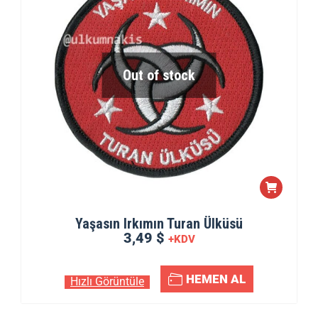
Out of stock
Yaşasın Irkımın Turan Ülküsü
3,49 $
+KDV
HEMEN AL
Hızlı Görüntüle