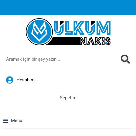
1000 TL ve üzeri siparişlerinizde ücretsiz kargoya ek
%10
İndirim
anında sepette!
Hesabım
Sepetim
Menu