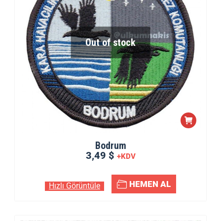
Out of stock
Bodrum
3,49 $
+KDV
HEMEN AL
Hızlı Görüntüle