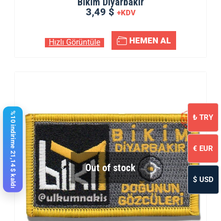
Bikim Diyarbakır
3,49 $
+KDV
HEMEN AL
Hızlı Görüntüle
%10 indirime 21,14 $ kaldı
₺
TRY
€
EUR
Out of stock
$
USD