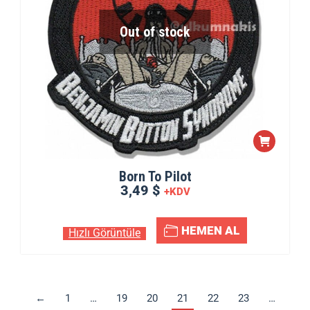
Out of stock
Born To Pilot
3,49 $
+KDV
HEMEN AL
Hızlı Görüntüle
←
1
…
19
20
21
22
23
…