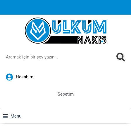
1000 TL ve üzeri siparişlerinizde ücretsiz kargoya ek
%10
İndirim
anında sepette!
Hesabım
Sepetim
Menu