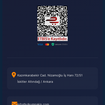
Kazımkarabekir Cad. Nizamoğlu İş Hanı 72/51
İskitler Altındağ / Ankara
info@ulkumnakis.com