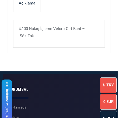
Açıklama
%100 Nakış İşleme Velcro Cırt Bant –
Sök Tak
%10 indirime 21,89 $ kaldı
₺
TRY
KURUMSAL
€
EUR
Hakkımızda
İletişim