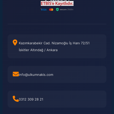
Kazımkarabekir Cad. Nizamoğlu İş Hanı 72/51
İskitler Altındağ / Ankara
info@ulkumnakis.com
0312 309 28 21