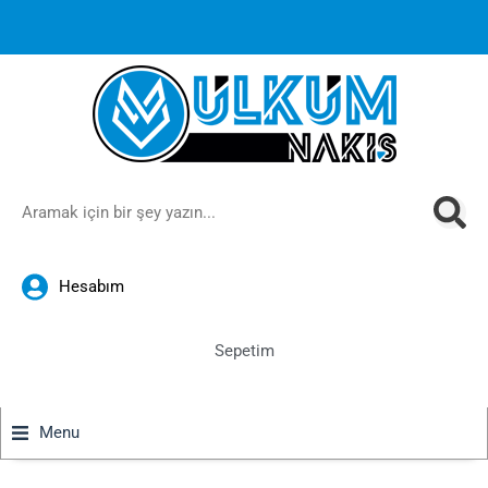
1000 TL ve üzeri siparişlerinizde ücretsiz kargoya ek
%10
İndirim
anında sepette!
Hesabım
Sepetim
Menu