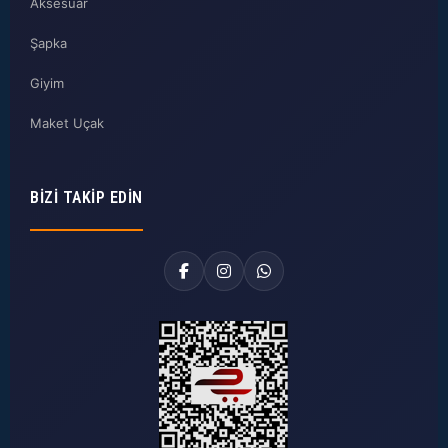
Aksesuar
Şapka
Giyim
Maket Uçak
BIZI TAKIP EDIN