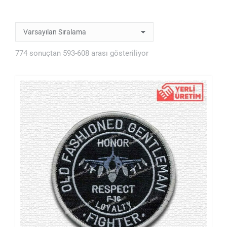
774 sonuçtan 593-608 arası gösteriliyor