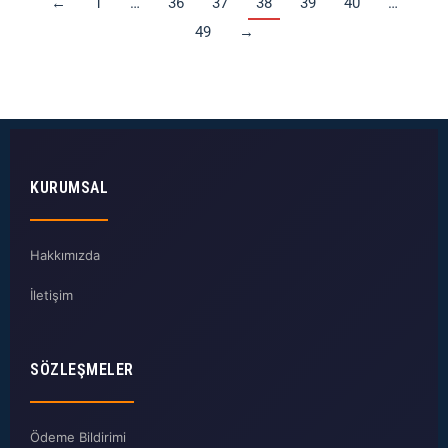
←
1
…
36
37
38
39
40
…
49
→
KURUMSAL
Hakkımızda
İletişim
SÖZLEŞMELER
Ödeme Bildirimi