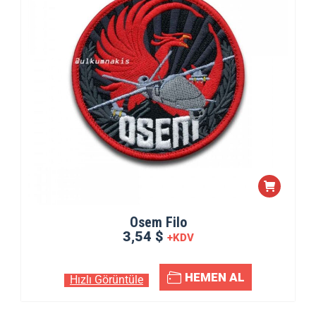
Osem Filo
3,54 $
+KDV
HEMEN AL
Hızlı Görüntüle