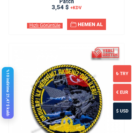
Patch
3,54 $
+KDV
HEMEN AL
Hızlı Görüntüle
%10 indirime 21,47 $ kaldı
₺
TRY
€
EUR
$
USD