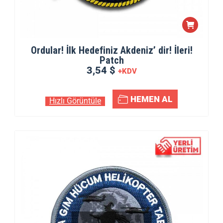
Ordular! İlk Hedefiniz Akdeniz’ dir! İleri!
Patch
3,54 $
+KDV
HEMEN AL
Hızlı Görüntüle