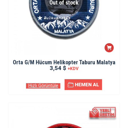
Out of stock
Orta G/M Hücum Helikopter Taburu Malatya
3,54 $
+KDV
HEMEN AL
Hızlı Görüntüle