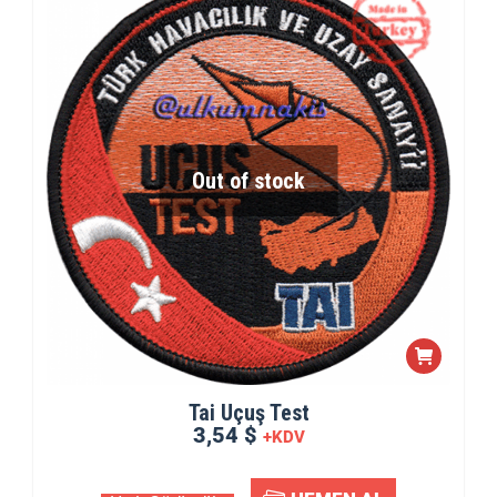
Out of stock
Tai Uçuş Test
3,54 $
+KDV