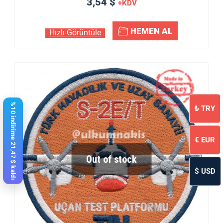
3,54 $
+KDV
HEMEN AL
Hızlı Görüntüle
%10 indirime 21,47 $ kaldı
₺
TRY
€
EUR
Out of stock
$
USD