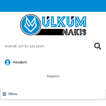
1000 TL ve üzeri siparişlerinizde ücretsiz kargoya ek
%10
İndirim
anında sepette!
Hesabım
Sepetim
Menu