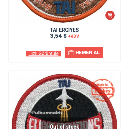
TAI ERCİYES
3,54 $
+KDV
HEMEN AL
Hızlı Görüntüle
Out of stock