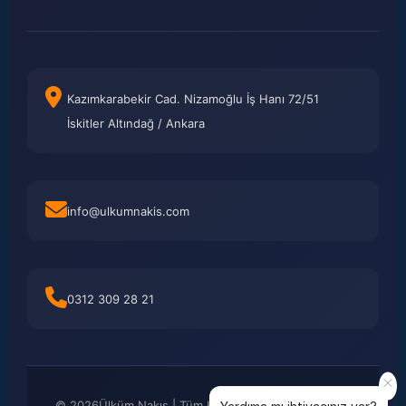
Kazımkarabekir Cad. Nizamoğlu İş Hanı 72/51
İskitler Altındağ / Ankara
info@ulkumnakis.com
0312 309 28 21
©
2026
Ülküm Nakış | Tüm Hakları Saklıdır. Kredi kartı