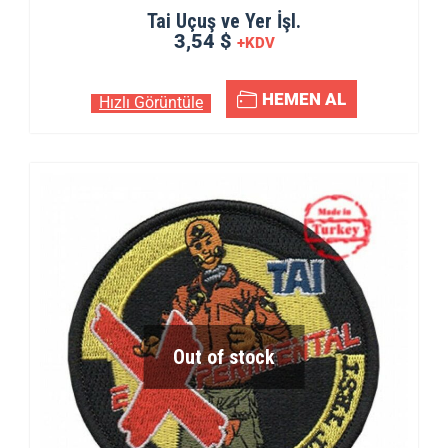
Tai Uçuş ve Yer İşl.
3,54 $
+KDV
HEMEN AL
Hızlı Görüntüle
Out of stock