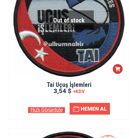
Out of stock
Tai Uçuş İşlemleri
3,54 $
+KDV
HEMEN AL
Hızlı Görüntüle