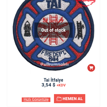
Out of stock
Tai İtfaiye
3,54 $
+KDV
HEMEN AL
Hızlı Görüntüle