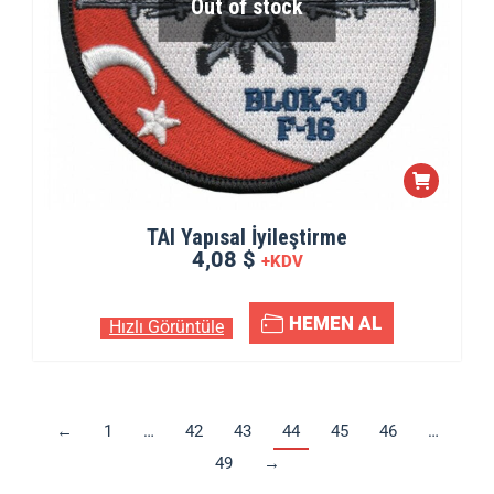
Out of stock
TAI Yapısal İyileştirme
4,08 $
+KDV
HEMEN AL
Hızlı Görüntüle
←
1
…
42
43
44
45
46
…
49
→