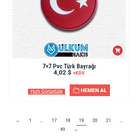
7×7 Pvc Türk Bayrağı
4,02 $
+KDV
HEMEN AL
Hızlı Görüntüle
←
1
…
17
18
19
20
21
…
49
→