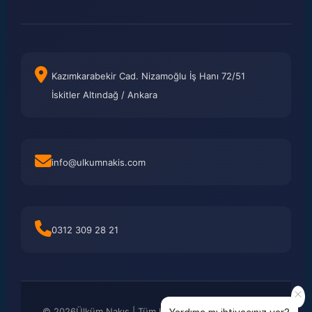
Kazımkarabekir Cad. Nizamoğlu İş Hanı 72/51
İskitler Altındağ / Ankara
info@ulkumnakis.com
0312 309 28 21
©
2026
Ülküm Nakış | Tüm Hakları Saklıdır. Kredi kartı