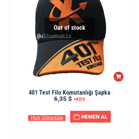
Out of stock
401 Test Filo Komutanlığı Şapka
6,35 $
+KDV
HEMEN AL
Hızlı Görüntüle