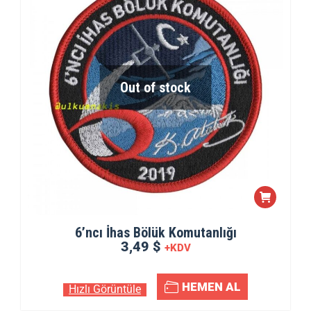
Out of stock
6’ncı İhas Bölük Komutanlığı
3,49 $
+KDV
HEMEN AL
Hızlı Görüntüle