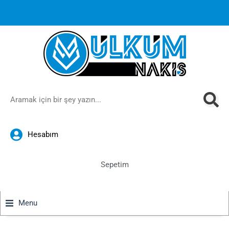
1000 TL ve üzeri siparişlerinizde ücretsiz kargoya ek
%10
İndirim
anında sepette!
Hesabım
Sepetim
Menu