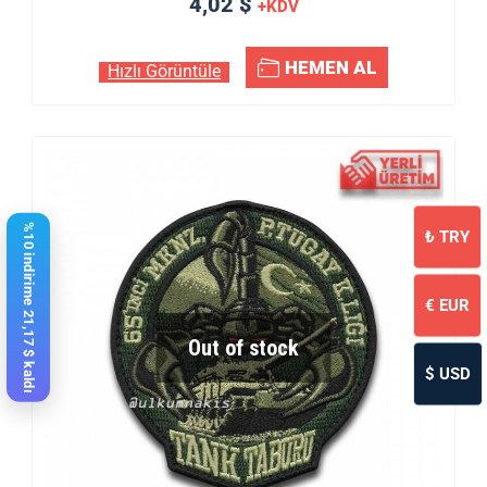
4,02 $
+KDV
HEMEN AL
Hızlı Görüntüle
%10 indirime 21,17 $ kaldı
₺
TRY
€
EUR
Out of stock
$
USD