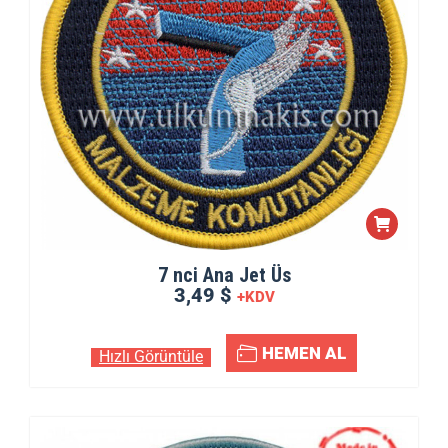
7 nci Ana Jet Üs
3,49 $
+KDV
HEMEN AL
Hızlı Görüntüle