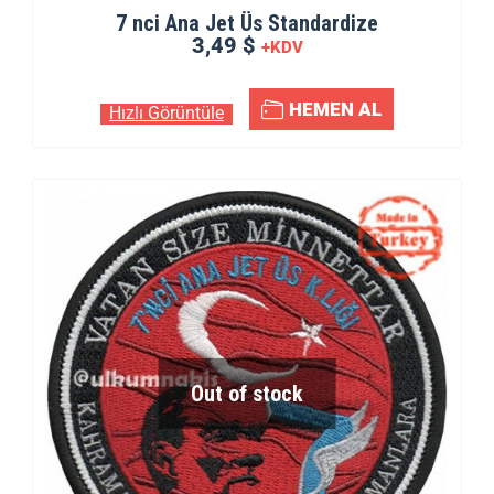
7 nci Ana Jet Üs Standardize
3,49 $
+KDV
HEMEN AL
Hızlı Görüntüle
Out of stock