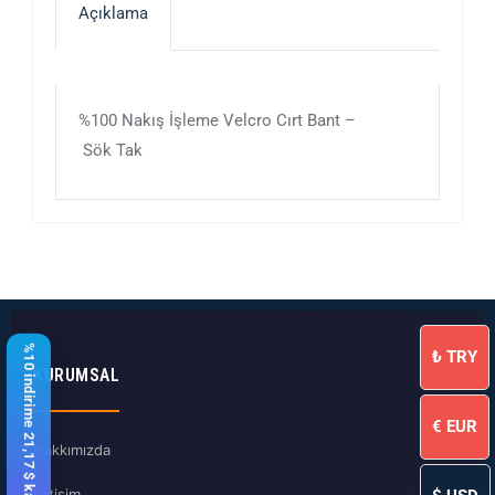
Açıklama
%100 Nakış İşleme Velcro Cırt Bant –
Sök Tak
%10 indirime 21,17 $ kaldı
₺
TRY
KURUMSAL
€
EUR
Hakkımızda
İletişim