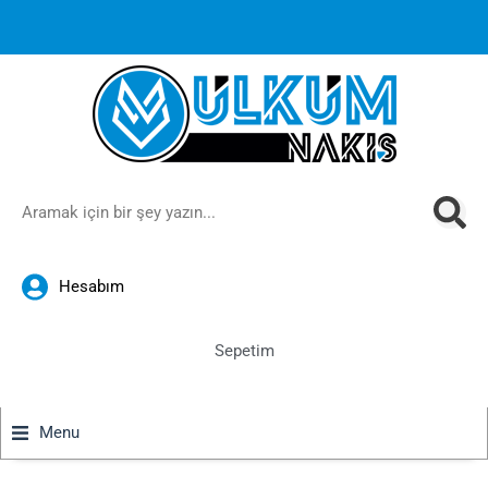
1000 TL ve üzeri siparişlerinizde ücretsiz kargoya ek
%10
İndirim
anında sepette!
Hesabım
Sepetim
Menu