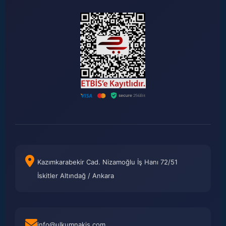
Kazımkarabekir Cad. Nizamoğlu İş Hanı 72/51
İskitler Altındağ / Ankara
info@ulkumnakis.com