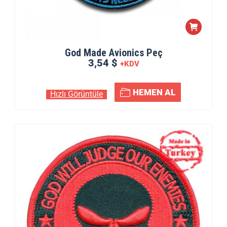
God Made Avionics Peç
3,54 $
+KDV
HEMEN AL
Hızlı Görüntüle