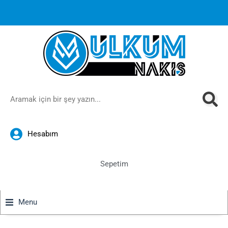
1000 TL ve üzeri siparişlerinizde ücretsiz kargoya ek
%10
İndirim
anında sepette!
Hesabım
Sepetim
Menu