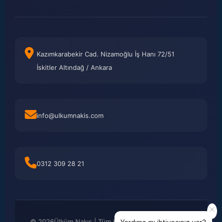
Kazımkarabekir Cad. Nizamoğlu İş Hanı 72/51
İskitler Altındağ / Ankara
info@ulkumnakis.com
0312 309 28 21
©
2026
Ülküm Nakış | Tüm Hakları Saklıdır. Kredi kartı