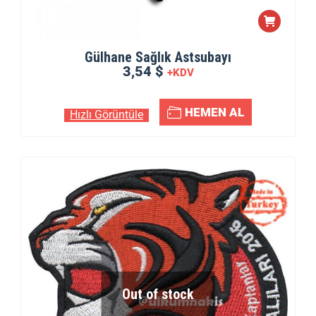
Gülhane Sağlık Astsubayı
3,54 $
+KDV
HEMEN AL
Hızlı Görüntüle
Out of stock