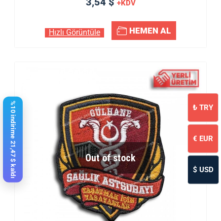
3,54 $
+KDV
HEMEN AL
Hızlı Görüntüle
%10 indirime 21,47 $ kaldı
₺
TRY
€
EUR
Out of stock
$
USD