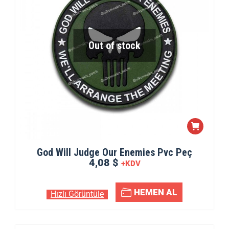
Out of stock
God Will Judge Our Enemies Pvc Peç
4,08 $
+KDV
HEMEN AL
Hızlı Görüntüle