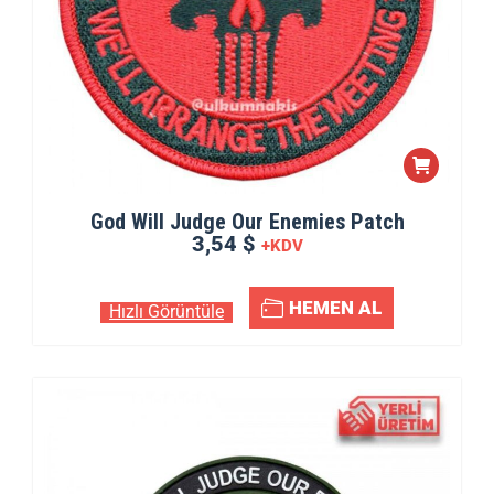
God Will Judge Our Enemies Patch
3,54 $
+KDV
HEMEN AL
Hızlı Görüntüle