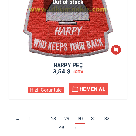
Out of stock
HARPY PEÇ
3,54 $
+KDV
HEMEN AL
Hızlı Görüntüle
←
1
…
28
29
30
31
32
…
49
→