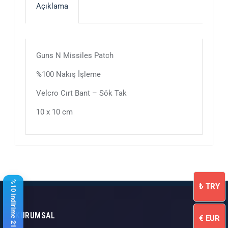
Açıklama
Guns N Missiles Patch
%100 Nakış İşleme
Velcro Cırt Bant – Sök Tak
10 x 10 cm
%10 indirime 21,17 $ kaldı
₺
TRY
KURUMSAL
€
EUR