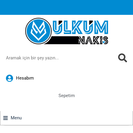
1000 TL ve üzeri siparişlerinizde ücretsiz kargoya ek
%10
İndirim
anında sepette!
Hesabım
Sepetim
Menu