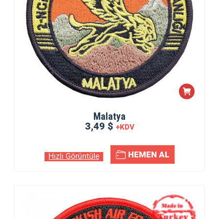
Malatya
3,49 $
+KDV
HEMEN AL
Hızlı Görüntüle