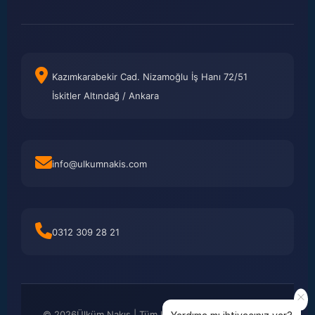
Kazımkarabekir Cad. Nizamoğlu İş Hanı 72/51
İskitler Altındağ / Ankara
info@ulkumnakis.com
0312 309 28 21
©
2026
Ülküm Nakış | Tüm Hakları Saklıdır. Kredi kartı