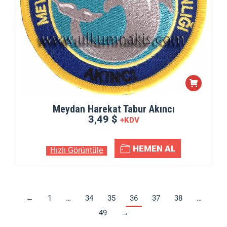
Meydan Harekat Tabur Akıncı
3,49 $
+KDV
HEMEN AL
Hızlı Görüntüle
←
1
…
34
35
36
37
38
…
49
→