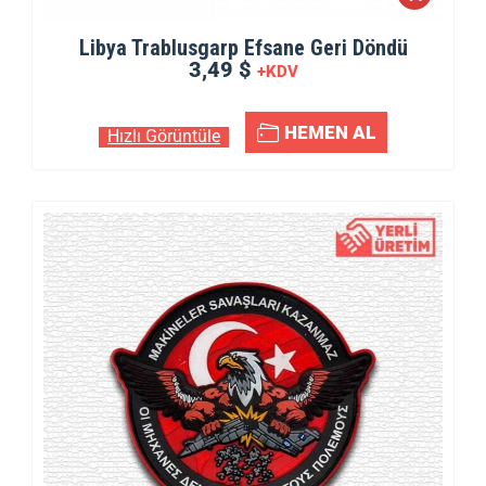
Libya Trablusgarp Efsane Geri Döndü
3,49 $
+KDV
HEMEN AL
Hızlı Görüntüle