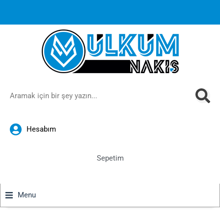
1000 TL ve üzeri siparişlerinizde ücretsiz kargoya ek
%10
İndirim
anında sepette!
Hesabım
Sepetim
Menu