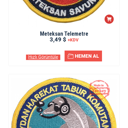
Meteksan Telemetre
3,49 $
+KDV
HEMEN AL
Hızlı Görüntüle