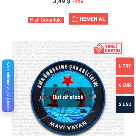
3,49 $
+KDV
HEMEN AL
Hızlı Görüntüle
%10 indirime 21,17 $ kaldı
₺
TRY
€
EUR
Out of stock
$
USD