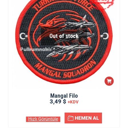
Out of stock
Mangal Filo
3,49 $
+KDV
HEMEN AL
Hızlı Görüntüle