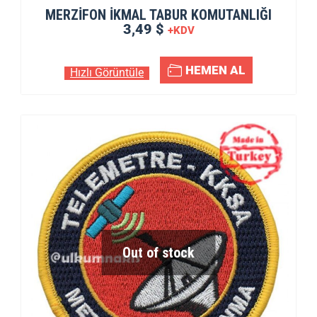
MERZİFON İKMAL TABUR KOMUTANLIĞI
3,49 $
+KDV
HEMEN AL
Hızlı Görüntüle
Out of stock