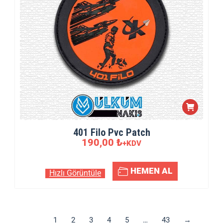
401 Filo Pvc Patch
190,00
₺
+KDV
HEMEN AL
Hızlı Görüntüle
1
2
3
4
5
…
43
→