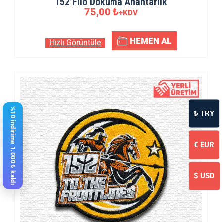
152 Filo Dokuma Anahtarlık
75,00
₺
+KDV
HEMEN AL
Hızlı Görüntüle
%10 indirime 1.000 ₺ kaldı
₺
TRY
€
EUR
$
USD