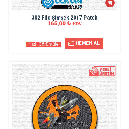
302 Filo Şimşek 2017 Patch
165,00
₺
+KDV
5.00
5 üzerinden
oy aldı
HEMEN AL
Hızlı Görüntüle