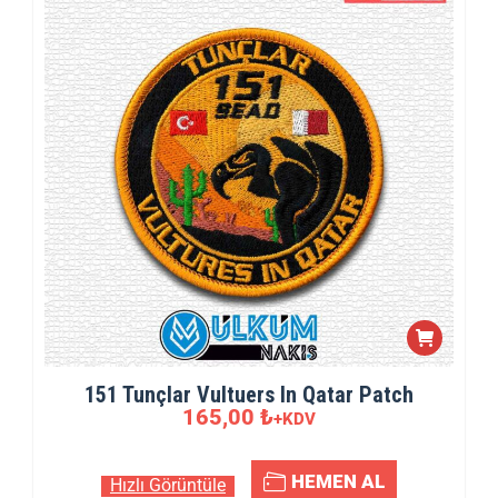
151 Tunçlar Vultuers In Qatar Patch
165,00
₺
+KDV
HEMEN AL
Hızlı Görüntüle