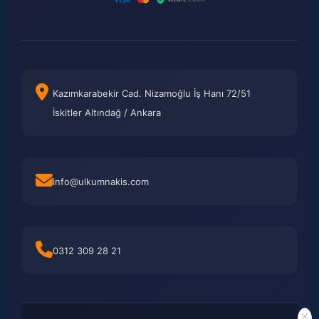
Kazımkarabekir Cad. Nizamoğlu İş Hanı 72/51
İskitler Altındağ / Ankara
info@ulkumnakis.com
0312 309 28 21