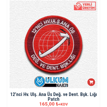
12’nci Hv. Ulş. Ana Üs Değ. ve Dent. Bşk. Lığı
Patch
165,00
₺
+KDV