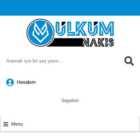
1000 TL ve üzeri siparişlerinizde ücretsiz kargoya ek
%10
İndirim
anında sepette!
Hesabım
Sepetim
Menu