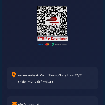
Kazımkarabekir Cad. Nizamoğlu İş Hanı 72/51
İskitler Altındağ / Ankara
info@ulkumnakis.com