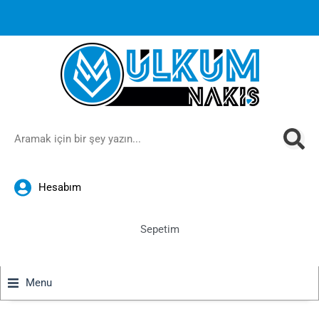
1000 TL ve üzeri siparişlerinizde ücretsiz kargoya ek
%10
İndirim
anında sepette!
Hesabım
Sepetim
Menu