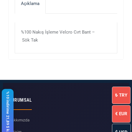
Açıklama
%100 Nakış İşleme Velcro Cırt Bant –
Sök Tak
%10 indirime 21,89 $ kaldı
₺
TRY
KURUMSAL
€
EUR
Hakkımızda
İletişim