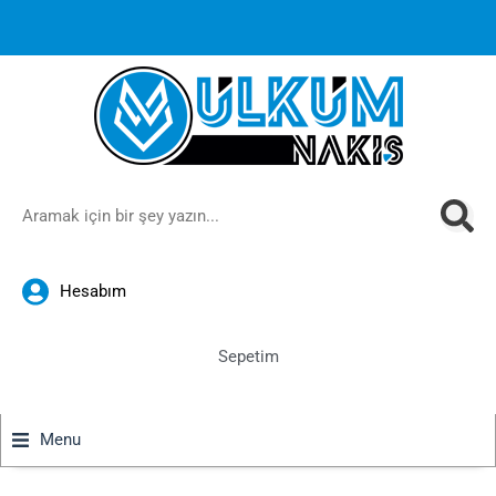
1000 TL ve üzeri siparişlerinizde ücretsiz kargoya ek
%10
İndirim
anında sepette!
Hesabım
Sepetim
Menu