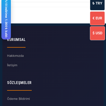
%10 indirime 1.000 ₺ kaldı
₺
TRY
€
EUR
$
USD
KURUMSAL
Hakkımızda
İletişim
SÖZLEŞMELER
Ödeme Bildirimi