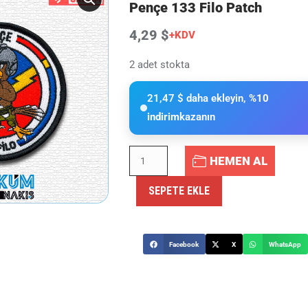
Pençe 133 Filo Patch
4,29 $
+KDV
2 adet stokta
21,47 $ daha ekleyin,
%10
indirim
kazanın
HEMEN AL
SEPETE EKLE
Facebook
X
WhatsApp