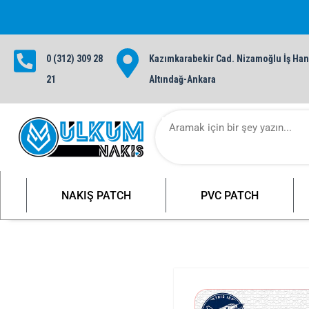
0 (312) 309 28
Kazımkarabekir Cad. Nizamoğlu İş Hanı
1000 TL ve üzeri siparişlerinizde ü
21
Altındağ-Ankara
NAKIŞ PATCH
PVC PATCH