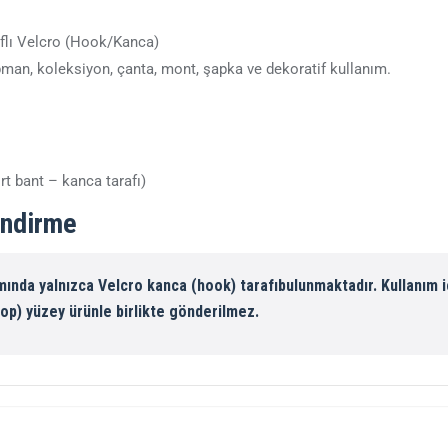
aflı Velcro (Hook/Kanca)
pman, koleksiyon, çanta, mont, şapka ve dekoratif kullanım.
ırt bant – kanca tarafı)
endirme
mında yalnızca
Velcro kanca (hook) tarafı
bulunmaktadır. Kullanım i
op) yüzey ürünle birlikte gönderilmez.