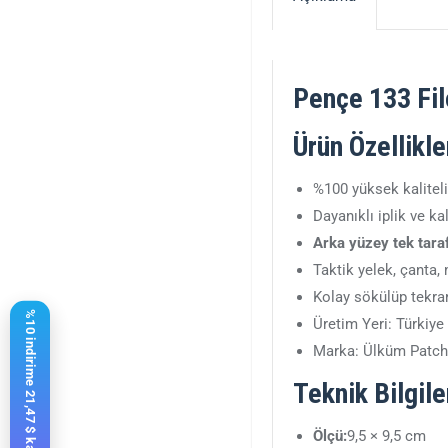
Pençe 133 Fil
Ürün Özellikle
%100 yüksek kalitel
Dayanıklı iplik ve ka
Arka yüzey tek tarafl
Taktik yelek, çanta,
Kolay sökülüp tekrar 
%10 indirime 21,47 $ kaldı
Üretim Yeri: Türkiye
Marka: Ülküm Patch
Teknik Bilgile
Ölçü:
9,5 × 9,5 cm