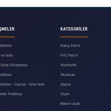
ŞMELER
KATEGORILER
ldirimi
Nakış Patch
 ve İade
PVC Patch
 Satış Sözleşmesi
Anahtarlık
olitikası
Aksesuar
 Hakları - Cayma - İptal İade
Şapka
riler Politikası
Giyim
Maket Uçak