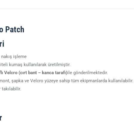
o Patch
ri
i nakış işleme
liteli kumaş kullanılarak üretilmiştir.
ı Velcro (cırt bant – kanca tarafı)
ile gönderilmektedir.
 mont, şapka ve Velcro yüzeye sahip tüm ekipmanlarda kullanılabilir.
takılabilir.
r