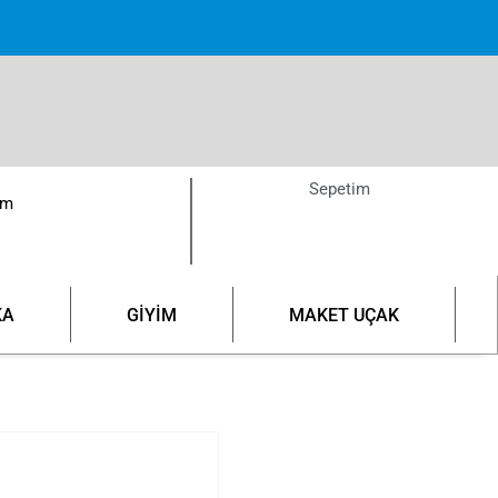
pette!
Sepetim
ım
KA
GİYİM
MAKET UÇAK