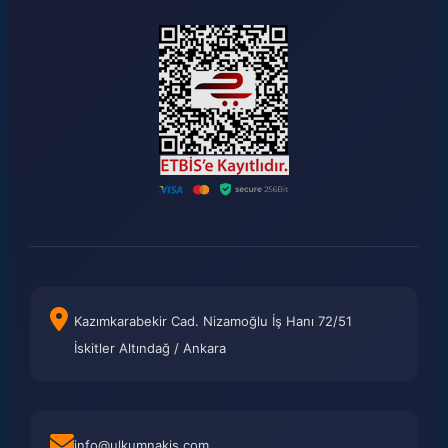
Kazımkarabekir Cad. Nizamoğlu İş Hanı 72/51
İskitler Altındağ / Ankara
info@ulkumnakis.com