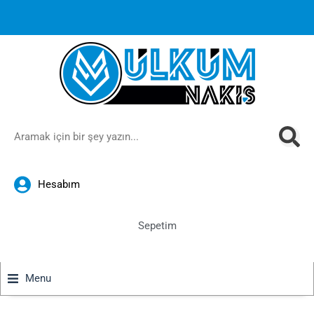
1000 TL ve üzeri siparişlerinizde ücretsiz kargoya ek
%10
İndirim
anında sepette!
Hesabım
Sepetim
Menu