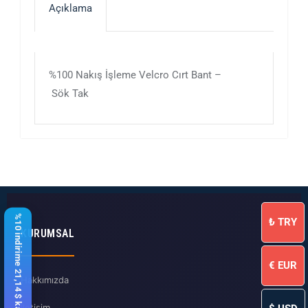
Açıklama
%100 Nakış İşleme Velcro Cırt Bant –
Sök Tak
%10 indirime 21,14 $ kaldı
₺
TRY
KURUMSAL
€
EUR
Hakkımızda
İletişim