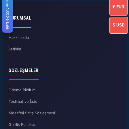
%10 indirime 1.000 ₺ kaldı
€
EUR
KURUMSAL
$
USD
Hakkımızda
İletişim
SÖZLEŞMELER
Ödeme Bildirimi
Teslimat ve İade
Mesafeli Satış Sözleşmesi
Gizlilik Politikası