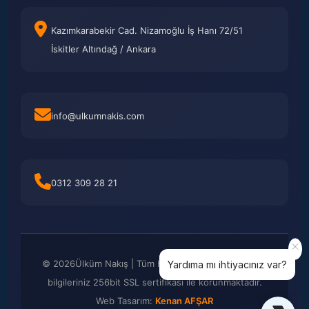
Kazımkarabekir Cad. Nizamoğlu İş Hanı 72/51
İskitler Altındağ / Ankara
info@ulkumnakis.com
0312 309 28 21
©
2026
Ülküm Nakış | Tüm Hakları Saklıdır. Kredi kartı
Yardıma mı ihtiyacınız var?
bilgileriniz 256bit SSL sertifikası ile korunmaktadır.
Web Tasarım:
Kenan AFŞAR