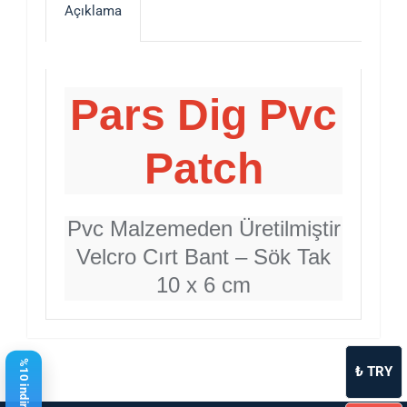
Açıklama
Pars Dig Pvc
Patch
Pvc Malzemeden Üretilmiştir
Velcro Cırt Bant – Sök Tak
10 x 6 cm
₺
TRY