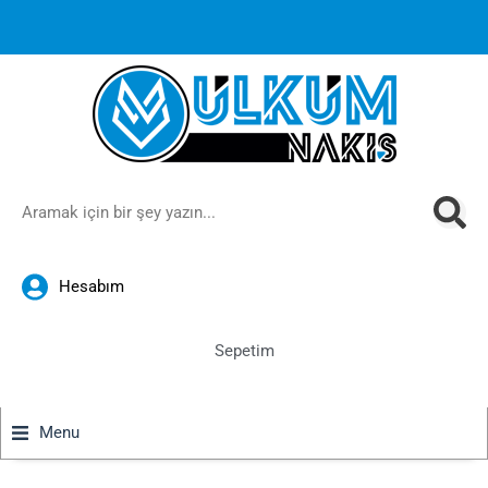
1000 TL ve üzeri siparişlerinizde ücretsiz kargoya ek
%10
İndirim
anında sepette!
Hesabım
Sepetim
Menu