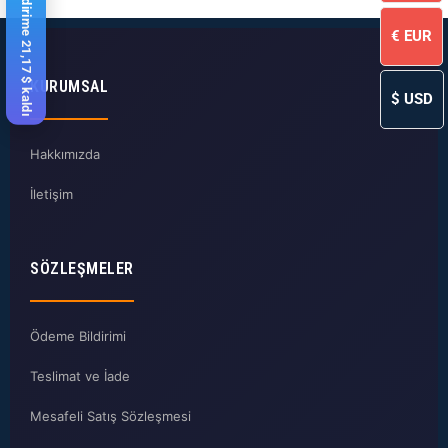
%10 indirime 21,17 $ kaldı
€
EUR
KURUMSAL
$
USD
Hakkımızda
İletişim
SÖZLEŞMELER
Ödeme Bildirimi
Teslimat ve İade
Mesafeli Satış Sözleşmesi