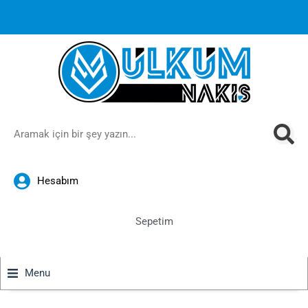
1000 TL ve üzeri siparişlerinizde ücretsiz kargoya ek
%10
İndirim
anında sepette!
Hesabım
Sepetim
Menu