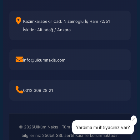
Kazımkarabekir Cad. Nizamoğlu İş Hanı 72/51
İskitler Altındağ / Ankara
info@ulkumnakis.com
0312 309 28 21
©
2026
Ülküm Nakış | Tüm Hakları Saklıdır. Kredi kartı
Yardıma mı ihtiyacınız var?
bilgileriniz 256bit SSL sertifikası ile korunmaktadır.