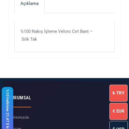
Açıklama
%100 Nakış İşleme Velcro Cırt Bant –
Sök Tak
%10 indirime 21,47 $ kaldı
₺
TRY
KURUMSAL
€
EUR
Hakkımızda
İletişim