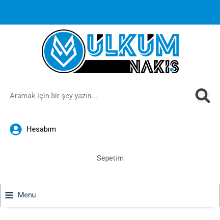
1000 TL ve üzeri siparişlerinizde ücretsiz kargoya ek
%10
İndirim
anında sepette!
Hesabım
Sepetim
Menu