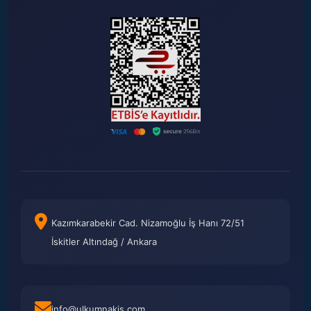
Kazımkarabekir Cad. Nizamoğlu İş Hanı 72/51
İskitler Altındağ / Ankara
info@ulkumnakis.com