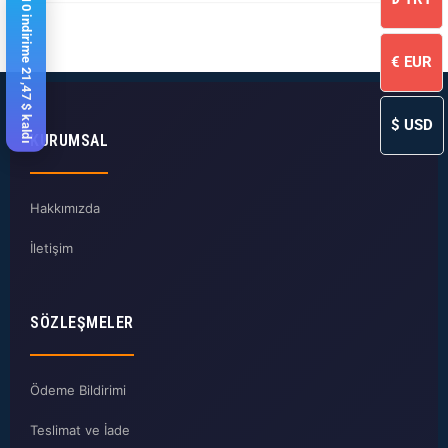
%10 indirime 21,47 $ kaldı
€
EUR
$
USD
KURUMSAL
Hakkımızda
İletişim
SÖZLEŞMELER
Ödeme Bildirimi
Teslimat ve İade