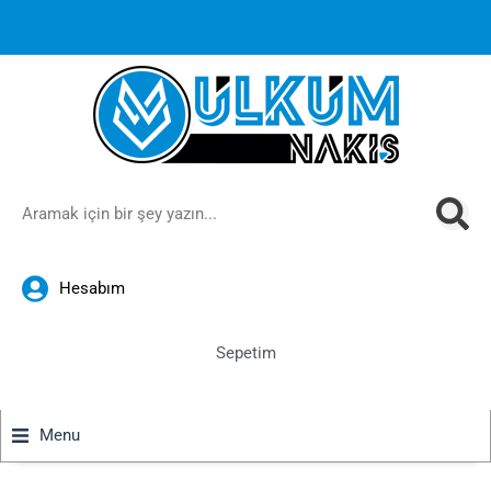
1000 TL ve üzeri siparişlerinizde ücretsiz kargoya ek
%10
İndirim
anında sepette!
Hesabım
Sepetim
Menu