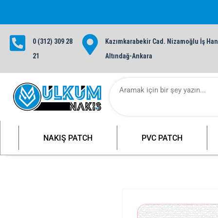
0 (312) 309 28
Kazımkarabekir Cad. Nizamoğlu İş Hanı
1000 TL ve üzeri siparişlerinizde ü
21
Altındağ-Ankara
NAKIŞ PATCH
PVC PATCH