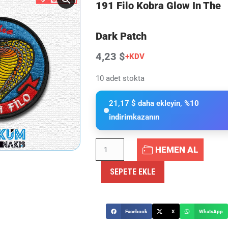
191 Filo Kobra Glow In The
Dark Patch
4,23 $
+KDV
10 adet stokta
21,17 $ daha ekleyin,
%10
indirim
kazanın
HEMEN AL
SEPETE EKLE
Facebook
X
WhatsApp