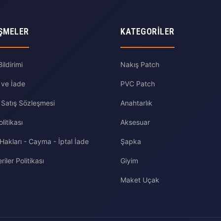
ŞMELER
KATEGORILER
ldirimi
Nakış Patch
 ve İade
PVC Patch
 Satış Sözleşmesi
Anahtarlık
olitikası
Aksesuar
 Hakları - Cayma - İptal İade
Şapka
riler Politikası
Giyim
Maket Uçak