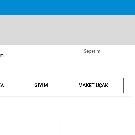
pette!
Sepetim
ım
KA
GİYİM
MAKET UÇAK