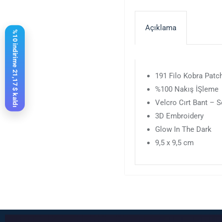
Açıklama
%10 indirime 21,17 $ kaldı
191 Filo Kobra Patc
%100 Nakış İŞleme
Velcro Cırt Bant – 
3D Embroidery
Glow In The Dark
9,5 x 9,5 cm