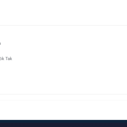
h
Sök Tak