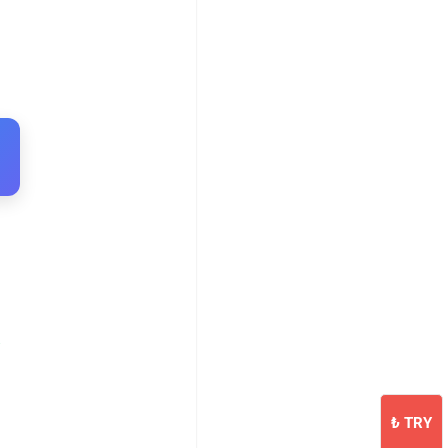
₺
TRY