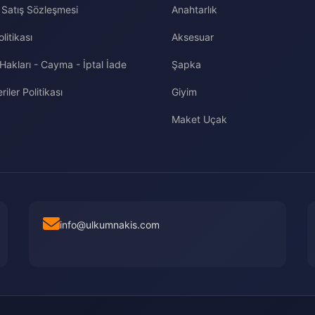
 Satış Sözleşmesi
Anahtarlık
olitikası
Aksesuar
 Hakları - Cayma - İptal İade
Şapka
riler Politikası
Giyim
Maket Uçak
info@ulkumnakis.com