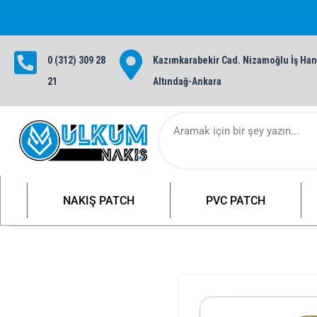
0 (312) 309 28
Kazımkarabekir Cad. Nizamoğlu İş Hanı
1000 TL ve üzeri siparişlerinizde ü
21
Altındağ-Ankara
NAKIŞ PATCH
PVC PATCH