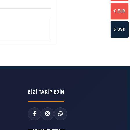
€
EUR
$
USD
BIZI TAKIP EDIN