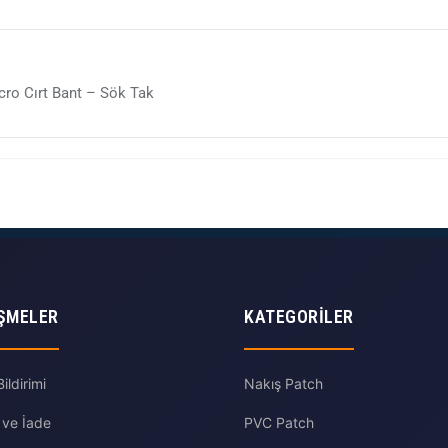
ro Cırt Bant – Sök Tak
ŞMELER
KATEGORILER
ldirimi
Nakış Patch
 ve İade
PVC Patch