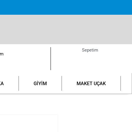
pette!
Sepetim
ım
KA
GİYİM
MAKET UÇAK