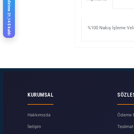
%10 indirime 21,14 $ kaldı
%100 Nakış İşleme Velc
KURUMSAL
SÖZLE
Hakkımızda
Ödeme Bi
İletişim
Teslimat