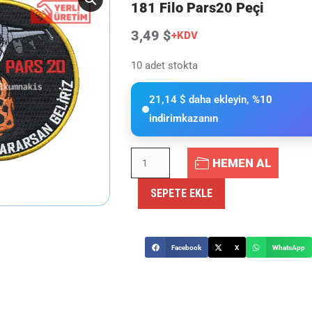
181 Filo Pars20 Peçi
3,49 $
+KDV
10 adet stokta
21,14 $ daha ekleyin,
%10
indirim
kazanın
HEMEN AL
SEPETE EKLE
Facebook
X
WhatsApp