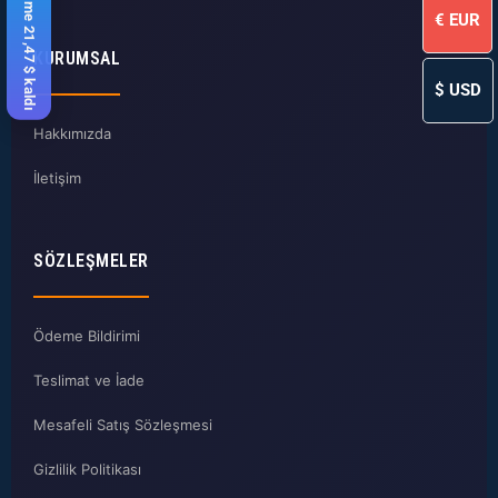
%10 indirime 21,47 $ kaldı
€
EUR
KURUMSAL
$
USD
Hakkımızda
İletişim
SÖZLEŞMELER
Ödeme Bildirimi
Teslimat ve İade
Mesafeli Satış Sözleşmesi
Gizlilik Politikası