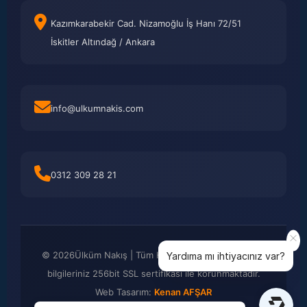
Kazımkarabekir Cad. Nizamoğlu İş Hanı 72/51
İskitler Altındağ / Ankara
info@ulkumnakis.com
0312 309 28 21
©
2026
Ülküm Nakış | Tüm Hakları Saklıdır. Kredi kartı
Yardıma mı ihtiyacınız var?
bilgileriniz 256bit SSL sertifikası ile korunmaktadır.
Web Tasarım:
Kenan AFŞAR