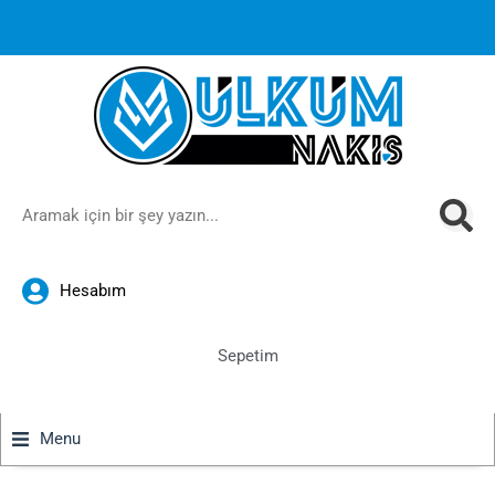
1000 TL ve üzeri siparişlerinizde ücretsiz kargoya ek
%10
İndirim
anında sepette!
Hesabım
Sepetim
Menu