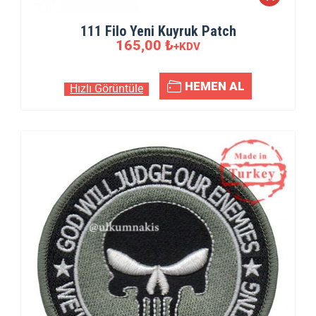
111 Filo Yeni Kuyruk Patch
165,00
₺
+KDV
HEMEN AL
Hızlı Görüntüle