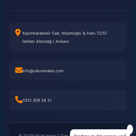
Kazımkarabekir Cad. Nizamoğlu İş Hanı 72/51
İskitler Altındağ / Ankara
info@ulkumnakis.com
0312 309 28 21
©
2026
Ülküm Nakış | Tüm Hakları Saklıdır. Kredi kartı