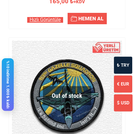
165,00
₺
+KDV
HEMEN AL
Hızlı Görüntüle
%10 indirime 1.000 ₺ kaldı
₺
TRY
€
EUR
Out of stock
$
USD