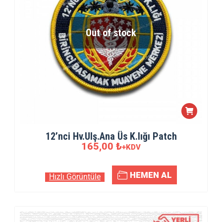
Out of stock
12’nci Hv.Ulş.Ana Üs K.lığı Patch
165,00
₺
+KDV
HEMEN AL
Hızlı Görüntüle