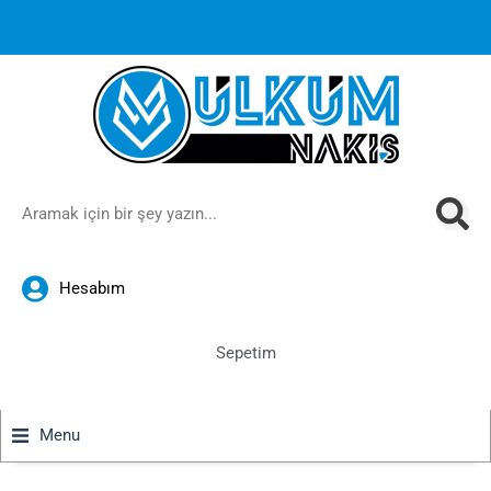
1000 TL ve üzeri siparişlerinizde ücretsiz kargoya ek
%10
İndirim
anında sepette!
Hesabım
Sepetim
Menu