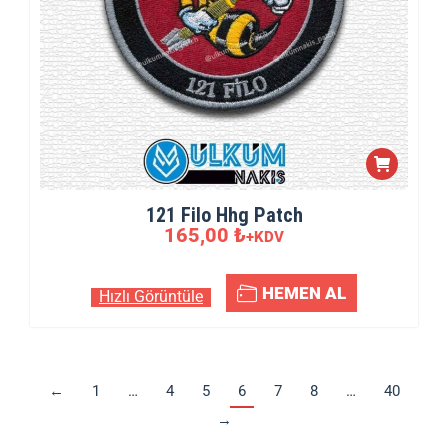
121 Filo Hhg Patch
165,00
₺
+KDV
HEMEN AL
Hızlı Görüntüle
←
1
…
4
5
6
7
8
…
40
→