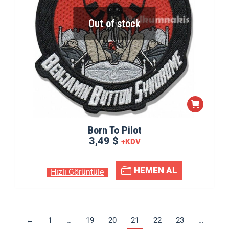
Out of stock
Born To Pilot
3,49 $
+KDV
HEMEN AL
Hızlı Görüntüle
←
1
…
19
20
21
22
23
…