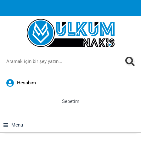
1000 TL ve üzeri siparişlerinizde ücretsiz kargoya ek
%10
İndirim
anında sepette!
Hesabım
Sepetim
Menu