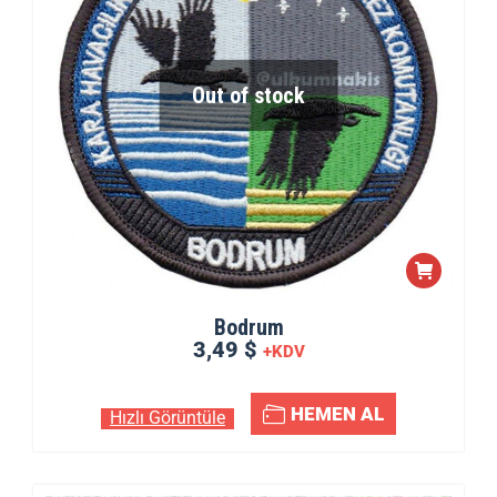
Out of stock
Bodrum
3,49 $
+KDV
HEMEN AL
Hızlı Görüntüle