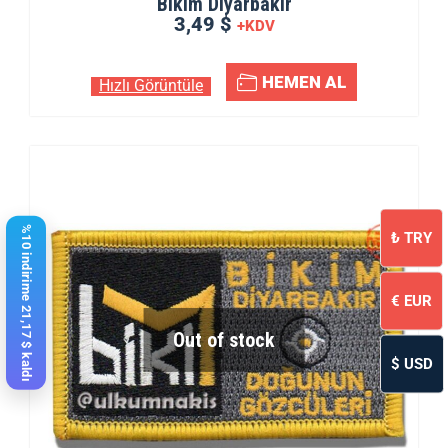
Bikim Diyarbakır
3,49 $
+KDV
HEMEN AL
Hızlı Görüntüle
%10 indirime 21,17 $ kaldı
₺
TRY
€
EUR
Out of stock
$
USD