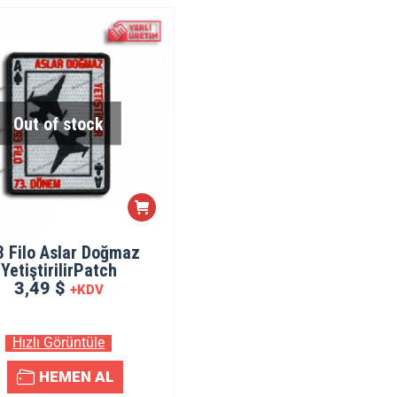
Out of stock
3 Filo Aslar Doğmaz
YetiştirilirPatch
3,49 $
+KDV
Hızlı Görüntüle
HEMEN AL