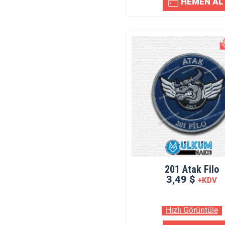
HEMEN AL
201 Atak Filo
3,49 $
+KDV
Hızlı Görüntüle