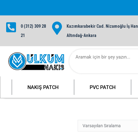
0 (312) 309 28
Kazımkarabekir Cad. Nizamoğlu İş Hanı
1000 TL ve üzeri siparişlerinizde ü
21
Altındağ-Ankara
NAKIŞ PATCH
PVC PATCH