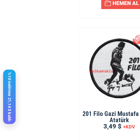
HEMEN AL
%10 indirime 21,14 $ kaldı
201 Filo Gazi Mustafa
Atatürk
3,49 $
+KDV