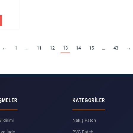
←
1
…
11
12
13
14
15
…
43
→
ŞMELER
KATEGORILER
ldirimi
Nakış Patch
 ve İade
PVC Patch