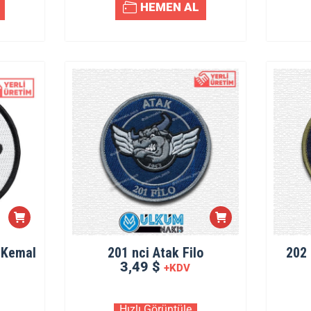
HEMEN AL
 Kemal
201 nci Atak Filo
202 
3,49 $
+KDV
Hızlı Görüntüle