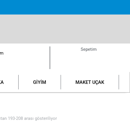
pette!
Sepetim
ım
KA
GİYİM
MAKET UÇAK
tan 193-208 arası gösteriliyor