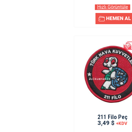
Hızlı Görüntüle
HEMEN AL
211 Filo Peç
3,49 $
+KDV