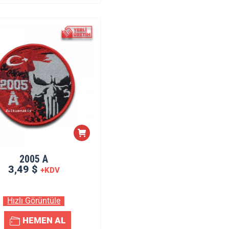
2005 A
3,49 $
+KDV
Hızlı Görüntüle
HEMEN AL