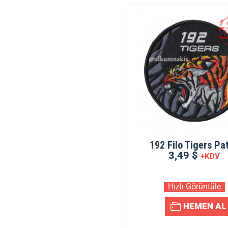
192 Filo Tigers Pa
3,49 $
+KDV
Hızlı Görüntüle
HEMEN AL