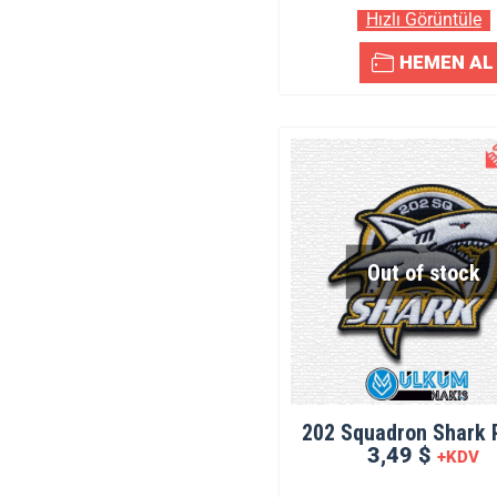
Hızlı Görüntüle
HEMEN AL
Out of stock
202 Squadron Shark 
3,49 $
+KDV