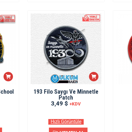
School
193 Filo Saygı Ve Minnetle
Patch
3,49 $
+KDV
Hızlı Görüntüle