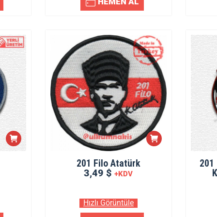
HEMEN AL
201 Filo Atatürk
201 
3,49 $
K
+KDV
Hızlı Görüntüle