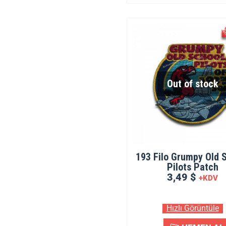
Out of stock
193 Filo Grumpy Old 
Pilots Patch
3,49 $
+KDV
Hızlı Görüntüle