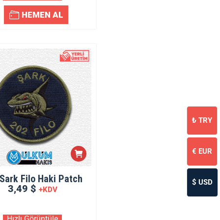
HEMEN AL
₺
TRY
€
EUR
Sark Filo Haki Patch
$
USD
3,49 $
+KDV
Hızlı Görüntüle