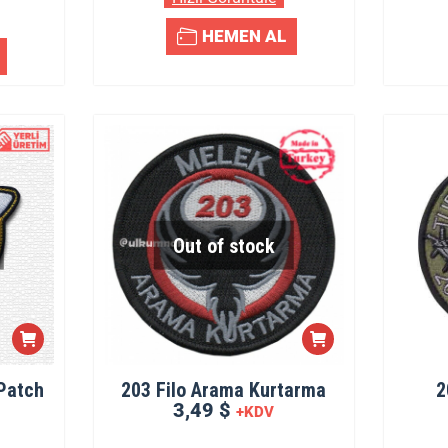
HEMEN AL
Out of stock
Patch
203 Filo Arama Kurtarma
2
3,49 $
+KDV