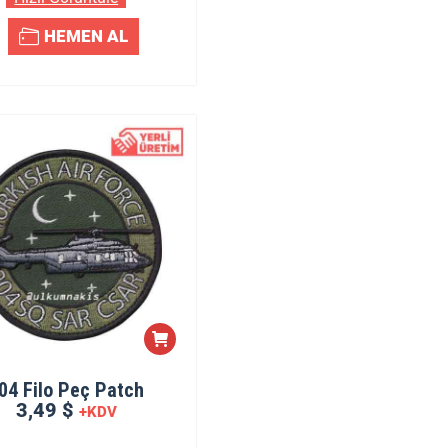
HEMEN AL
04 Filo Peç Patch
3,49 $
+KDV