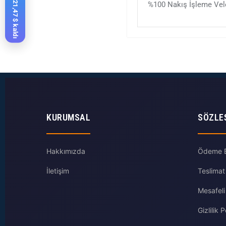
%100 Nakış İşleme Velc
KURUMSAL
SÖZLE
Hakkımızda
Ödeme Bi
İletişim
Teslimat
Mesafeli
Gizlilik P