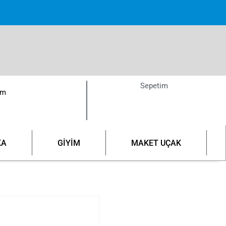
pette!
Sepetim
ım
KA
GİYİM
MAKET UÇAK