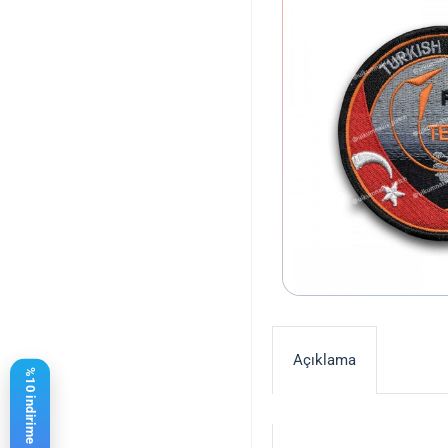
Açıklama
%10 indirime 21,47 $ kaldı