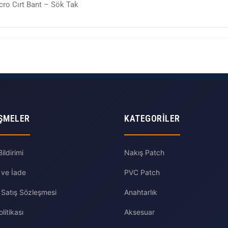
ro Cırt Bant – Sök Tak
ŞMELER
KATEGORILER
ldirimi
Nakış Patch
 ve İade
PVC Patch
 Satış Sözleşmesi
Anahtarlık
olitikası
Aksesuar