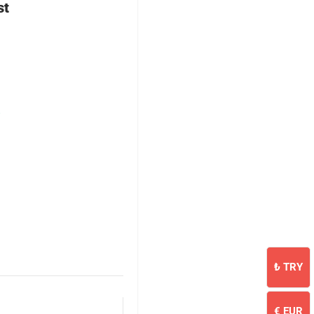
st
₺
TRY
€
EUR