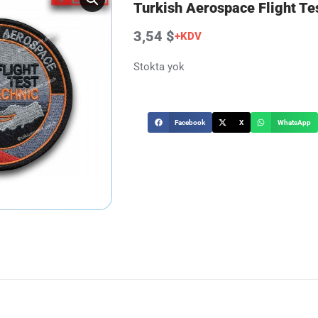
Turkish Aerospace Flight Te
3,54 $
+KDV
Stokta yok
Facebook
X
WhatsApp