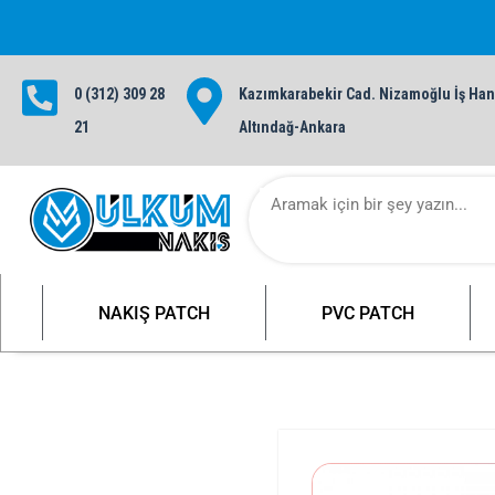
0 (312) 309 28
Kazımkarabekir Cad. Nizamoğlu İş Hanı
1000 TL ve üzeri siparişlerinizde ü
21
Altındağ-Ankara
NAKIŞ PATCH
PVC PATCH