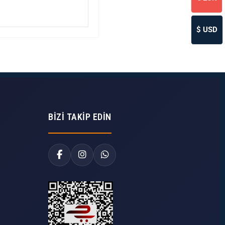
$
USD
BIZI TAKIP EDIN