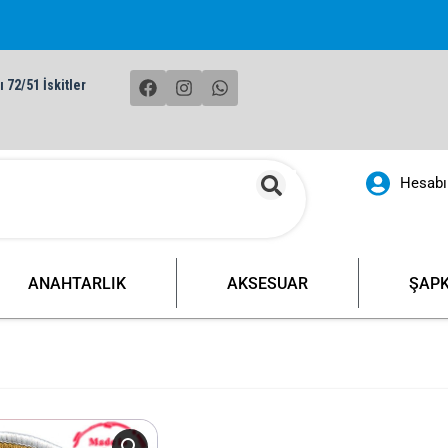
 72/51 İskitler
00 TL ve üzeri yurt içi tüm siparişlerin
Hesab
ANAHTARLIK
AKSESUAR
ŞAP