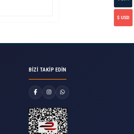
$
USD
BIZI TAKIP EDIN