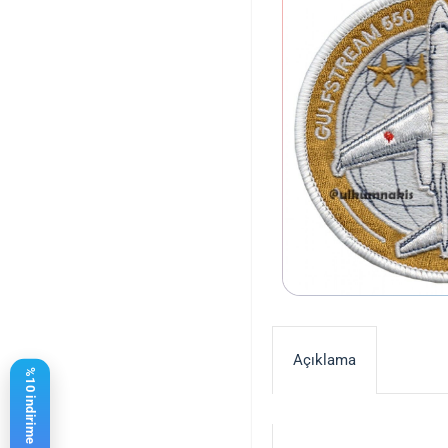
Açıklama
%10 indirime 17,83 € kaldı