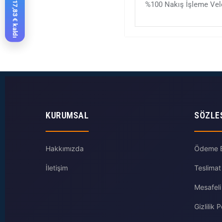
%100 Nakış İşleme Velc
KURUMSAL
SÖZLE
Hakkımızda
Ödeme Bi
İletişim
Teslimat
Mesafeli
Gizlilik P