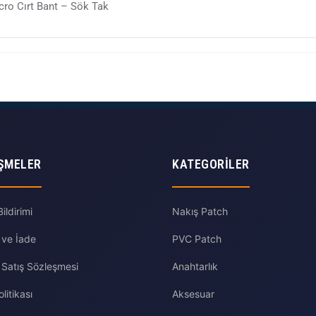
ro Cırt Bant – Sök Tak
ŞMELER
KATEGORILER
ldirimi
Nakış Patch
 ve İade
PVC Patch
 Satış Sözleşmesi
Anahtarlık
olitikası
Aksesuar