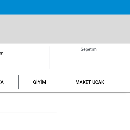
izde
Ücretsiz Kargo!
Sepetim
ım
KA
GİYİM
MAKET UÇAK