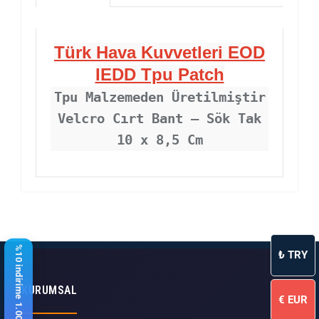
Türk Hava Kuvvetleri EOD
IEDD Tpu Patch
Tpu Malzemeden Üretilmiştir
Velcro Cırt Bant – Sök Tak
10 x 8,5 Cm
%10 indirime 1.000 ₺ kaldı
₺
TRY
KURUMSAL
€
EUR