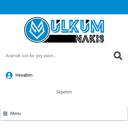
1000 TL ve üzeri siparişlerinizde ücretsiz kargoya ek
%10
İndirim
anında sepette!
Hesabım
Sepetim
Menu