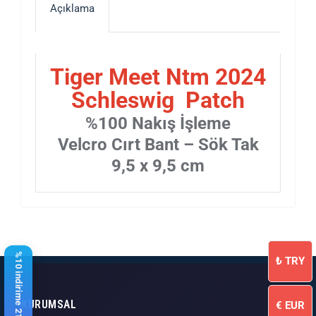
Açıklama
Tiger Meet Ntm 2024
Schleswig Patch
%100 Nakış İşleme
Velcro Cırt Bant – Sök Tak
9,5 x 9,5 cm
%10 indirime 21,17 $ kaldı
₺
TRY
KURUMSAL
€
EUR