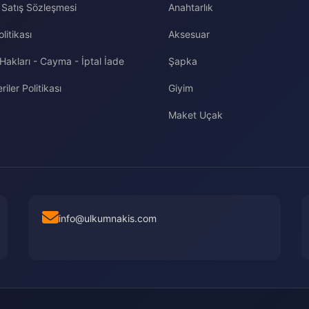
 Satış Sözleşmesi
Anahtarlık
olitikası
Aksesuar
 Hakları - Cayma - İptal İade
Şapka
riler Politikası
Giyim
Maket Uçak
info@ulkumnakis.com