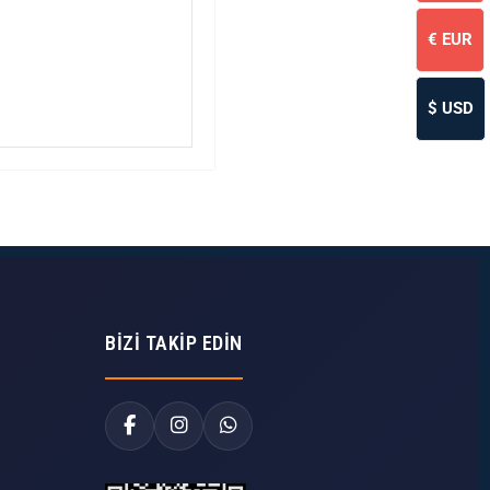
€
EUR
$
USD
BIZI TAKIP EDIN