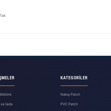
 Tak
ŞMELER
KATEGORILER
ldirimi
Nakış Patch
 ve İade
PVC Patch