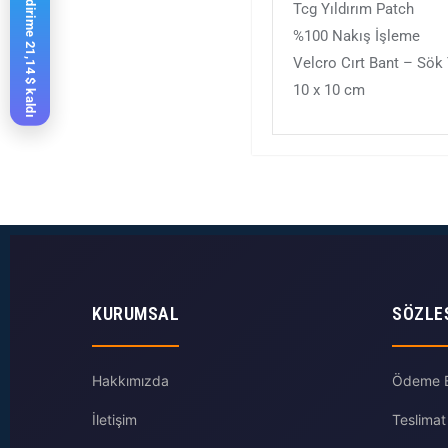
%10 indirime 21,14 $ kaldı
Tcg Yıldırım Patch
%100 Nakış İşleme
Velcro Cırt Bant – Sök
10 x 10 cm
KURUMSAL
SÖZLE
Hakkımızda
Ödeme Bi
İletişim
Teslimat