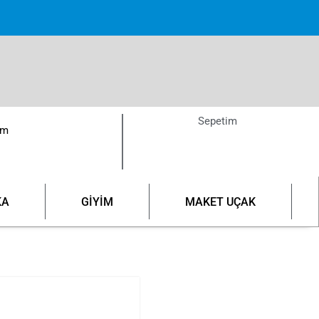
pette!
Sepetim
ım
KA
GİYİM
MAKET UÇAK