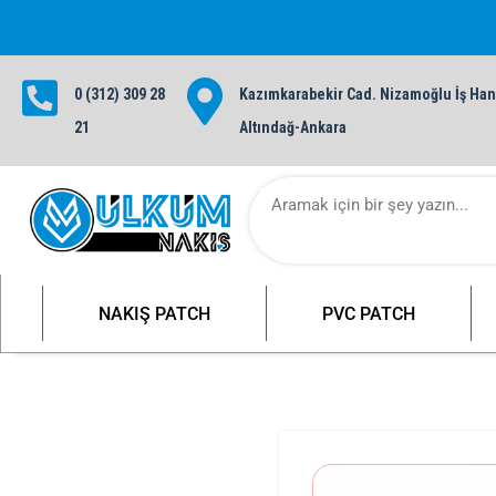
0 (312) 309 28
Kazımkarabekir Cad. Nizamoğlu İş Hanı
1000 TL ve üzeri siparişlerinizde ü
21
Altındağ-Ankara
NAKIŞ PATCH
PVC PATCH