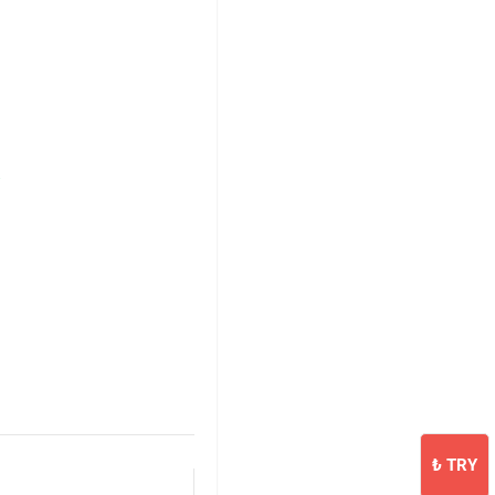
₺
TRY