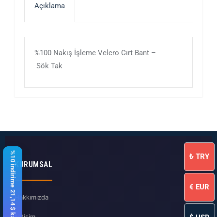
Açıklama
%100 Nakış İşleme Velcro Cırt Bant –
Sök Tak
%10 indirime 21,14 $ kaldı
₺
TRY
KURUMSAL
€
EUR
Hakkımızda
İletişim