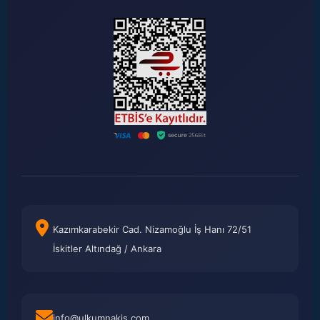
Kazımkarabekir Cad. Nizamoğlu İş Hanı 72/51
İskitler Altındağ / Ankara
info@ulkumnakis.com