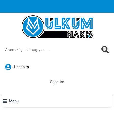
1000 TL ve üzeri siparişlerinizde ücretsiz kargoya ek
%10
İndirim
anında sepette!
Hesabım
Sepetim
Menu