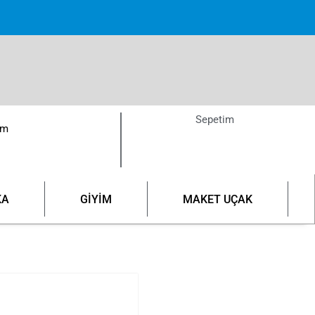
pette!
Sepetim
ım
KA
GİYİM
MAKET UÇAK