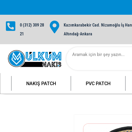
0 (312) 309 28
Kazımkarabekir Cad. Nizamoğlu İş Hanı
1000 TL ve üzeri siparişlerinizde ü
21
Altındağ-Ankara
NAKIŞ PATCH
PVC PATCH