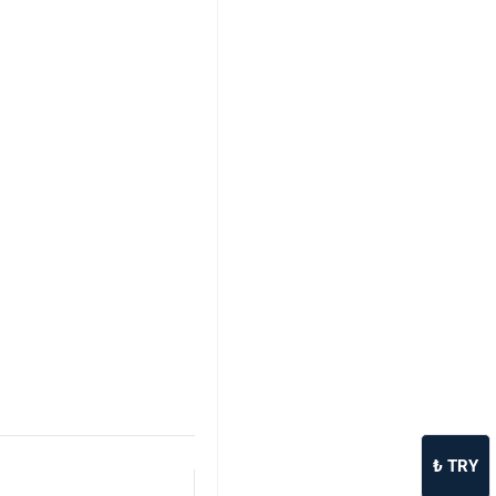
₺
TRY