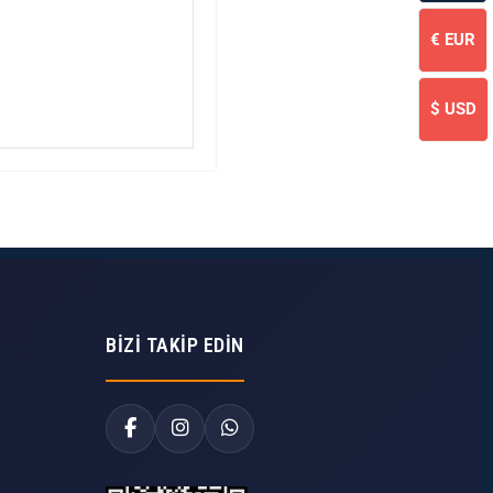
€
EUR
$
USD
BIZI TAKIP EDIN