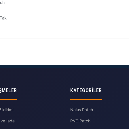
tch
 Tak
ŞMELER
KATEGORILER
ldirimi
Nakış Patch
 ve İade
PVC Patch