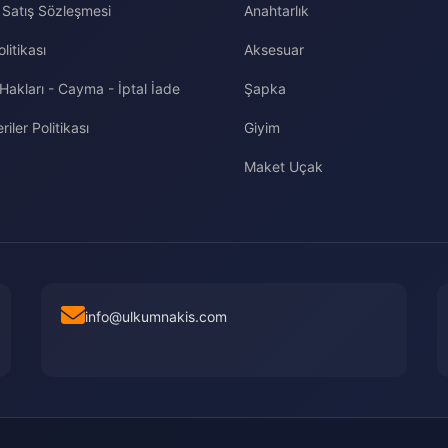
 Satış Sözleşmesi
Anahtarlık
olitikası
Aksesuar
 Hakları - Cayma - İptal İade
Şapka
riler Politikası
Giyim
Maket Uçak
info@ulkumnakis.com