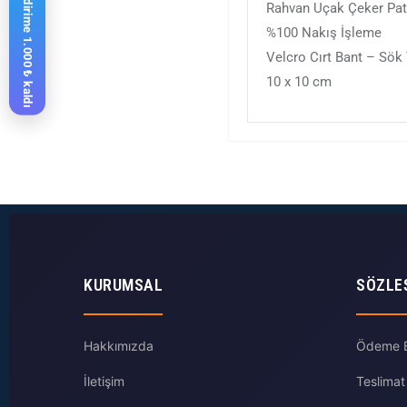
%10 indirime 1.000 ₺ kaldı
Rahvan Uçak Çeker Pa
%100 Nakış İşleme
Velcro Cırt Bant – Sök
10 x 10 cm
KURUMSAL
SÖZLE
Hakkımızda
Ödeme Bi
İletişim
Teslimat