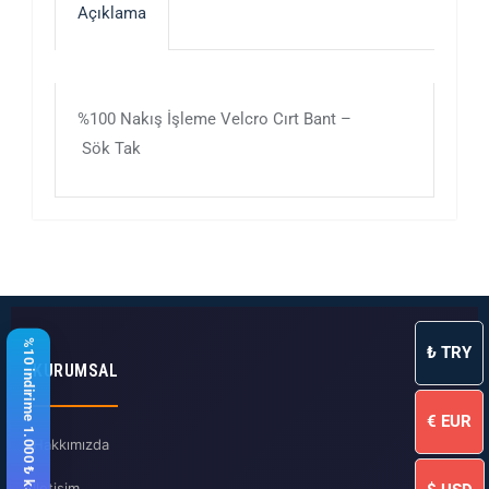
Açıklama
%100 Nakış İşleme Velcro Cırt Bant –
Sök Tak
%10 indirime 1.000 ₺ kaldı
₺
TRY
KURUMSAL
€
EUR
Hakkımızda
İletişim