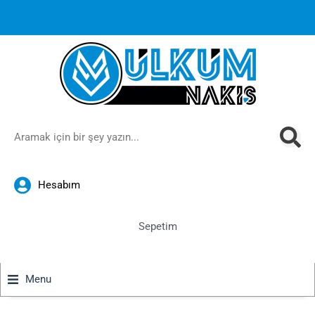
1000 TL ve üzeri siparişlerinizde ücretsiz kargoya ek
%10
İndirim
anında sepette!
Hesabım
Sepetim
Menu