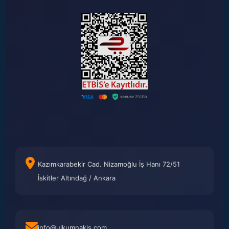
Kazımkarabekir Cad. Nizamoğlu İş Hanı 72/51
İskitler Altındağ / Ankara
info@ulkumnakis.com