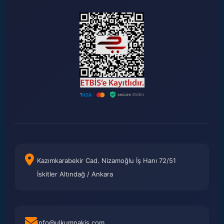
Kazımkarabekir Cad. Nizamoğlu İş Hanı 72/51
İskitler Altındağ / Ankara
info@ulkumnakis.com