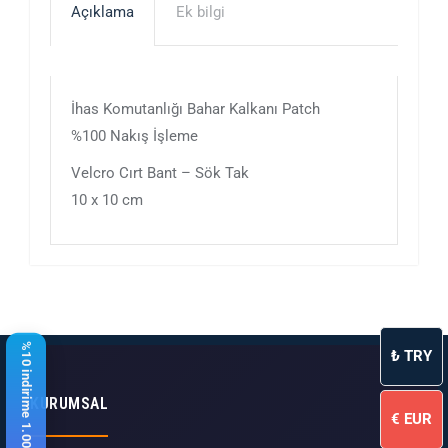
Açıklama
Ek bilgi
İhas Komutanlığı Bahar Kalkanı Patch
%100 Nakış İşleme
Velcro Cırt Bant – Sök Tak
10 x 10 cm
%10 indirime 1.000 ₺ kaldı
₺
TRY
KURUMSAL
€
EUR