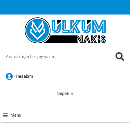
1000 TL ve üzeri siparişlerinizde ücretsiz kargoya ek
%10
İndirim
anında sepette!
Hesabım
Sepetim
Menu