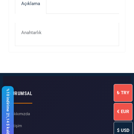
Açıklama
Anahtarlık
%10 indirime 21,14 $ kaldı
₺
TRY
KURUMSAL
€
EUR
Hakkımızda
İletişim
$
USD