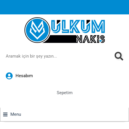
1000 TL ve üzeri siparişlerinizde ücretsiz kargoya ek
%10
İndirim
anında sepette!
Hesabım
Sepetim
Menu