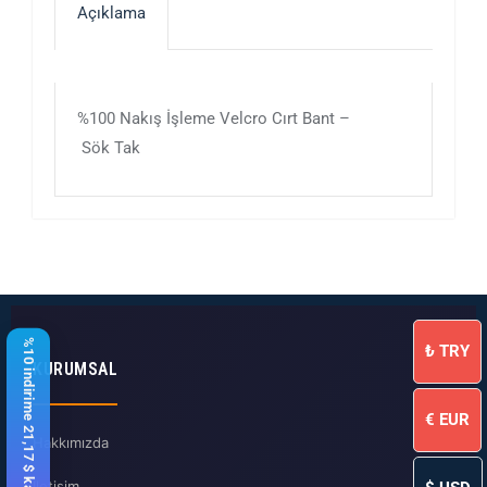
Açıklama
%100 Nakış İşleme Velcro Cırt Bant –
Sök Tak
%10 indirime 21,17 $ kaldı
₺
TRY
KURUMSAL
€
EUR
Hakkımızda
İletişim