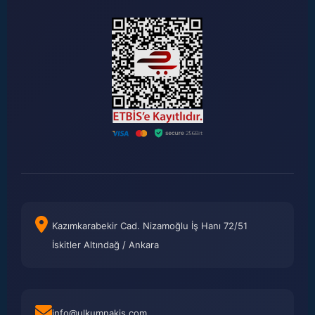
Kazımkarabekir Cad. Nizamoğlu İş Hanı 72/51
İskitler Altındağ / Ankara
info@ulkumnakis.com