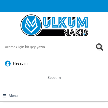
1000 TL ve üzeri siparişlerinizde ücretsiz kargoya ek
%10
İndirim
anında sepette!
Hesabım
Sepetim
Menu