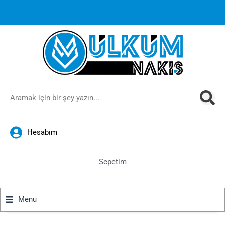
1000 TL ve üzeri siparişlerinizde ücretsiz kargoya ek
%10
İndirim
anında sepette!
Hesabım
Sepetim
Menu