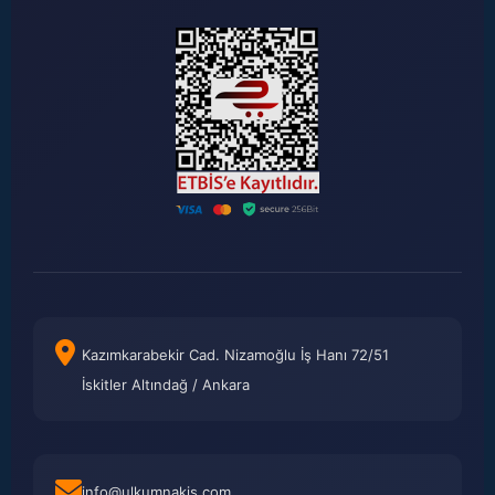
Kazımkarabekir Cad. Nizamoğlu İş Hanı 72/51
İskitler Altındağ / Ankara
info@ulkumnakis.com