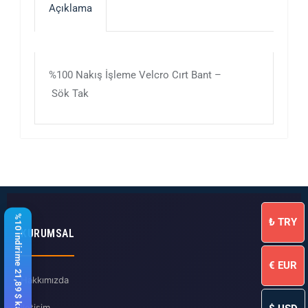
Açıklama
%100 Nakış İşleme Velcro Cırt Bant –
Sök Tak
%10 indirime 21,89 $ kaldı
₺
TRY
KURUMSAL
€
EUR
Hakkımızda
İletişim