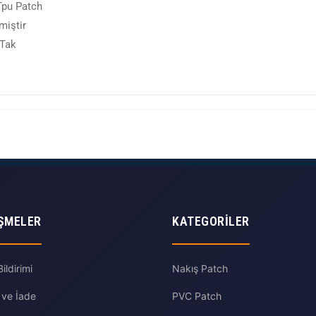
 Tpu Patch
miştir
 Tak
ŞMELER
KATEGORILER
ldirimi
Nakış Patch
 ve İade
PVC Patch