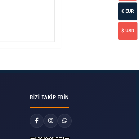
€
EUR
$
USD
BIZI TAKIP EDIN