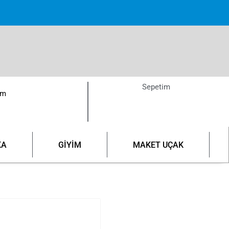
pette!
Sepetim
ım
KA
GİYİM
MAKET UÇAK