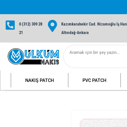
0 (312) 309 28
Kazımkarabekir Cad. Nizamoğlu İş Hanı
1000 TL ve üzeri siparişlerinizde ü
21
Altındağ-Ankara
NAKIŞ PATCH
PVC PATCH