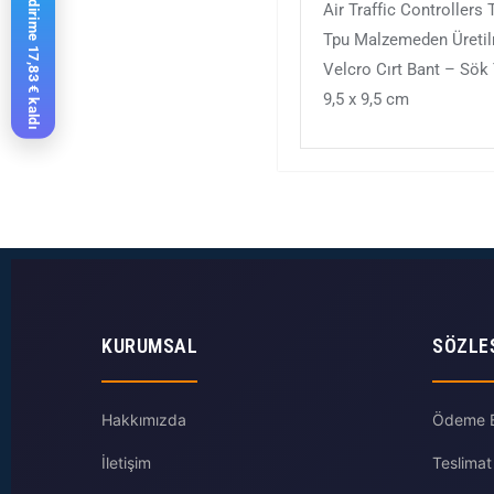
%10 indirime 17,83 € kaldı
Air Traffic Controllers
Tpu Malzemeden Üretil
Velcro Cırt Bant – Sök
9,5 x 9,5 cm
KURUMSAL
SÖZLE
Hakkımızda
Ödeme Bi
İletişim
Teslimat