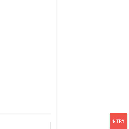
₺
TRY