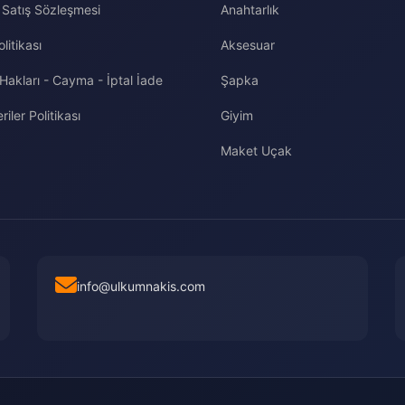
 Satış Sözleşmesi
Anahtarlık
olitikası
Aksesuar
 Hakları - Cayma - İptal İade
Şapka
riler Politikası
Giyim
Maket Uçak
info@ulkumnakis.com