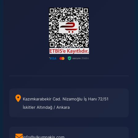
Kazımkarabekir Cad. Nizamoğlu İş Hanı 72/51
İskitler Altındağ / Ankara
info@ulkumnakis.com