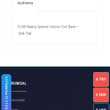
Açıklama
%100 Nakış İşleme Velcro Cırt Bant –
Sök Tak
%10 indirime 21,17 $ kaldı
₺
TRY
KURUMSAL
€
EUR
Hakkımızda
İletişim