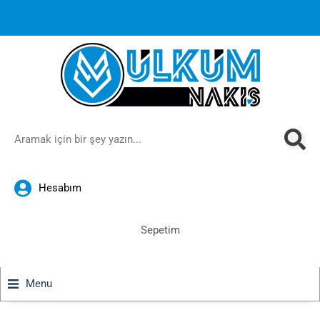
1000 TL ve üzeri siparişlerinizde ücretsiz kargoya ek
%10
İndirim
anında sepette!
Hesabım
Sepetim
Menu