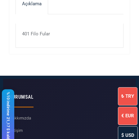
Açıklama
401 Filo Fular
%10 indirime 21,17 $ kaldı
₺
TRY
KURUMSAL
€
EUR
Hakkımızda
İletişim
$
USD