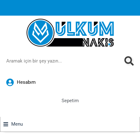
1000 TL ve üzeri siparişlerinizde ücretsiz kargoya ek
%10
İndirim
anında sepette!
Hesabım
Sepetim
Menu