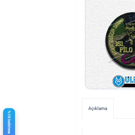
Açıklama
%10 indirime 21,47 $ kaldı