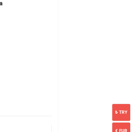
a
₺
TRY
€
EUR