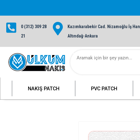
0 (312) 309 28
Kazımkarabekir Cad. Nizamoğlu İş Hanı
1000 TL ve üzeri siparişlerinizde ü
21
Altındağ-Ankara
NAKIŞ PATCH
PVC PATCH