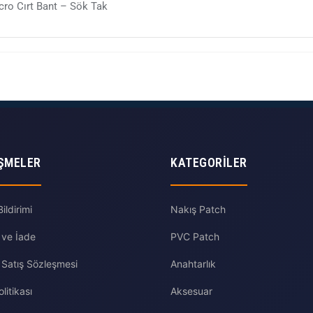
ro Cırt Bant – Sök Tak
ŞMELER
KATEGORILER
ldirimi
Nakış Patch
 ve İade
PVC Patch
 Satış Sözleşmesi
Anahtarlık
olitikası
Aksesuar