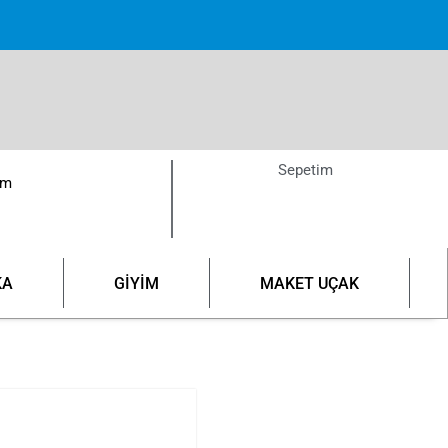
pette!
Sepetim
ım
KA
GİYİM
MAKET UÇAK