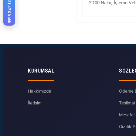
%100 Nakış İşleme Velc
KURUMSAL
SÖZLE
Hakkımızda
Ödeme Bi
İletişim
Teslimat
Mesafeli
Gizlilik P