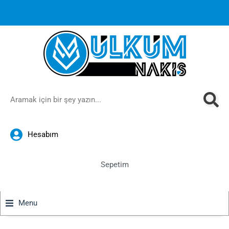
1000 TL ve üzeri siparişlerinizde ücretsiz kargoya ek
%10
İndirim
anında sepette!
Hesabım
Sepetim
Menu