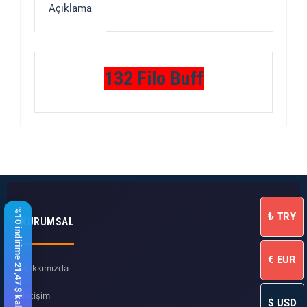
Açıklama
132 Filo Buff
%10 indirime 21,47 $ kaldı
₺
TRY
KURUMSAL
€
EUR
Hakkımızda
İletişim
$
USD