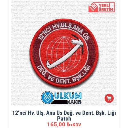
12’nci Hv. Ulş. Ana Üs Değ. ve Dent. Bşk. Lığı
Patch
165,00
₺
+KDV