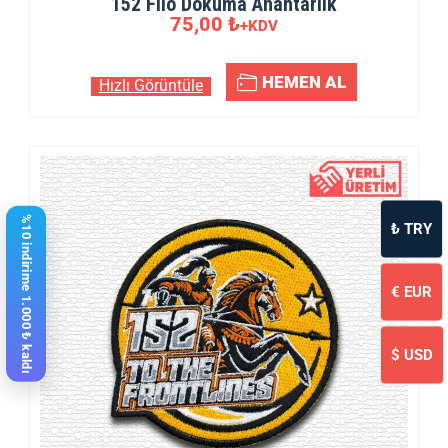
152 Filo Dokuma Anahtarlık
75,00
₺
+KDV
HEMEN AL
Hızlı Görüntüle
%10 indirime 1.000 ₺ kaldı
₺
TRY
€
EUR
$
USD