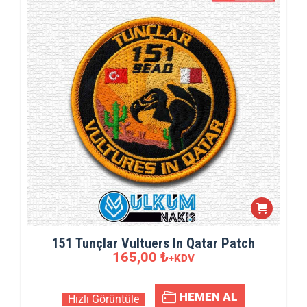
151 Tunçlar Vultuers In Qatar Patch
165,00
₺
+KDV
HEMEN AL
Hızlı Görüntüle