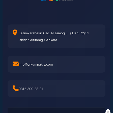
Kazımkarabekir Cad. Nizamoğlu İş Hanı 72/51
İskitler Altındağ / Ankara
info@ulkumnakis.com
0312 309 28 21