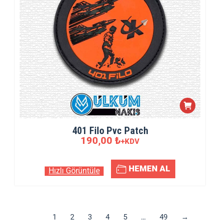
401 Filo Pvc Patch
190,00
₺
+KDV
HEMEN AL
Hızlı Görüntüle
1
2
3
4
5
…
49
→