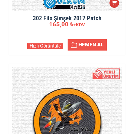
302 Filo Şimşek 2017 Patch
165,00
₺
+KDV
5.00
5 üzerinden
oy aldı
HEMEN AL
Hızlı Görüntüle