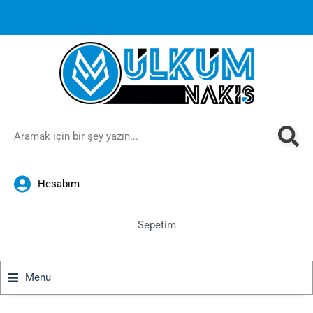
1000 TL ve üzeri siparişlerinizde ücretsiz kargoya ek
%10
İndirim
anında sepette!
Hesabım
Sepetim
Menu