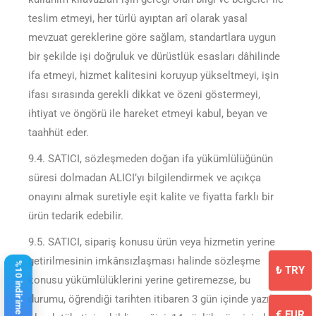
teslim etmeyi, her türlü ayıptan arî olarak yasal
mevzuat gereklerine göre sağlam, standartlara uygun
bir şekilde işi doğruluk ve dürüstlük esasları dâhilinde
ifa etmeyi, hizmet kalitesini koruyup yükseltmeyi, işin
ifası sırasında gerekli dikkat ve özeni göstermeyi,
ihtiyat ve öngörü ile hareket etmeyi kabul, beyan ve
taahhüt eder.
9.4. SATICI, sözleşmeden doğan ifa yükümlülüğünün
süresi dolmadan ALICI’yı bilgilendirmek ve açıkça
onayını almak suretiyle eşit kalite ve fiyatta farklı bir
ürün tedarik edebilir.
9.5. SATICI, sipariş konusu ürün veya hizmetin yerine
getirilmesinin imkânsızlaşması halinde sözleşme
₺
TRY
konusu yükümlülüklerini yerine getiremezse, bu
durumu, öğrendiği tarihten itibaren 3 gün içinde yazılı
€
EUR