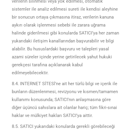
verilerin silinmesi veya yok edilmesi, otomatik
sistemler ile analiz edilmesi sureti ile kendisi aleyhine
bir sonucun ortaya çıkmasına itiraz, verilerin kanuna
aykırı olarak işlenmesi sebebi ile zarara uğrama
halinde giderilmesi gibi konularda SATICI’ya her zaman
yukarıdaki iletişim kanallarından başvurabilir ve bilgi
alabilir. Bu hususlardaki başvuru ve talepleri yasal
azami süreler içinde yerine getirilecek yahut hukuki
gerekçesi tarafına açıklanarak kabul
edilmeyebilecektir.
8.4. INTERNET SİTESİ’ne ait her türlü bilgi ve içerik ile
bunların düzenlenmesi, revizyonu ve kısmen/tamamen
kullanımı konusunda; SATICI’nın anlaşmasına göre
diğer üçüncü sahıslara ait olanlar hariç; tüm fikri-sınai
haklar ve mülkiyet hakları SATICI’ya aittir.
8.5. SATICI yukarıdaki konularda gerekli görebileceği