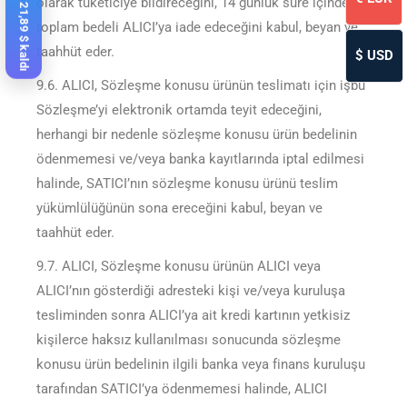
%10 indirime 21,89 $ kaldı
olarak tüketiciye bildireceğini, 14 günlük süre içinde
toplam bedeli ALICI’ya iade edeceğini kabul, beyan ve
taahhüt eder.
$
USD
9.6. ALICI, Sözleşme konusu ürünün teslimatı için işbu
Sözleşme’yi elektronik ortamda teyit edeceğini,
herhangi bir nedenle sözleşme konusu ürün bedelinin
ödenmemesi ve/veya banka kayıtlarında iptal edilmesi
halinde, SATICI’nın sözleşme konusu ürünü teslim
yükümlülüğünün sona ereceğini kabul, beyan ve
taahhüt eder.
9.7. ALICI, Sözleşme konusu ürünün ALICI veya
ALICI’nın gösterdiği adresteki kişi ve/veya kuruluşa
tesliminden sonra ALICI’ya ait kredi kartının yetkisiz
kişilerce haksız kullanılması sonucunda sözleşme
konusu ürün bedelinin ilgili banka veya finans kuruluşu
tarafından SATICI’ya ödenmemesi halinde, ALICI