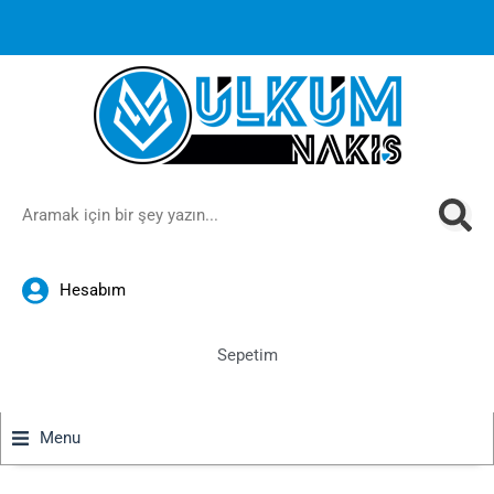
1000 TL ve üzeri siparişlerinizde ücretsiz kargoya ek
%10
İndirim
anında sepette!
Hesabım
Sepetim
Menu